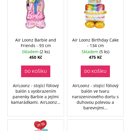
p
i
s
p
r
o
Air Loonz Barbie and
Air Loonz Birthday Cake
Friends - 93 cm
- 134 cm
d
Skladem
(2 ks)
Skladem
(5 ks)
u
450 Kč
475 Kč
k
t
DO KOŠÍKU
DO KOŠÍKU
ů
AirLoonz - stojící fóliový
AirLoonz - stojící fóliový
balón s vyobrazením
balón ve tvaru
panenky Barbie a jejími
narozeninového dortu s
kamarádkami. AirLoonz...
duhovou polevou a
barevnými...