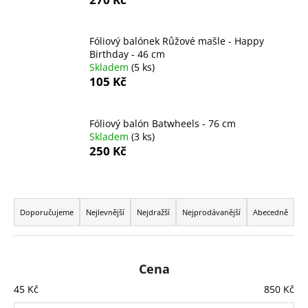
č
u
j
Fóliový balónek Růžové mašle - Happy
e
Birthday - 46 cm
m
Skladem
(5 ks)
e
105 Kč
FÓLIOVÝ
Fóliový balón Batwheels - 76 cm
BALÓN
Skladem
(3 ks)
-
250 Kč
ČÍSLICE
4
-
ČERNÁ
Ř
88
a
CM
Doporučujeme
Nejlevnější
Nejdražší
Nejprodávanější
Abecedně
z
105
Kč
e
n
Cena
í
45
Kč
850
Kč
p