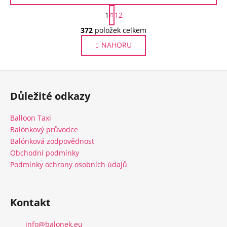
S
1
12
t
O
r
372
položek celkem
v
á
NAHORU
l
n
k
á
o
d
Z
v
a
á
á
c
Důležité odkazy
n
p
í
í
p
a
Balloon Taxi
r
t
Balónkový průvodce
v
í
Balónková zodpovědnost
k
Obchodní podmínky
y
Podmínky ochrany osobních údajů
v
ý
p
Kontakt
i
s
u
info
@
balonek.eu