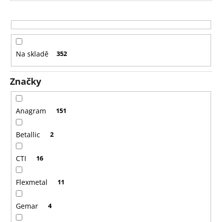
r
o
d
u
Na skladě
352
k
t
Značky
ů
Anagram
151
Betallic
2
CTI
16
Flexmetal
11
Gemar
4