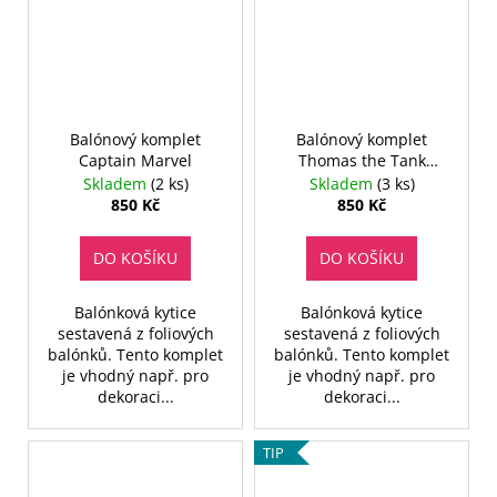
Balónový komplet
Balónový komplet
Captain Marvel
Thomas the Tank
Engine
Skladem
(2 ks)
Skladem
(3 ks)
850 Kč
850 Kč
DO KOŠÍKU
DO KOŠÍKU
Balónková kytice
Balónková kytice
sestavená z foliových
sestavená z foliových
balónků. Tento komplet
balónků. Tento komplet
je vhodný např. pro
je vhodný např. pro
dekoraci...
dekoraci...
TIP