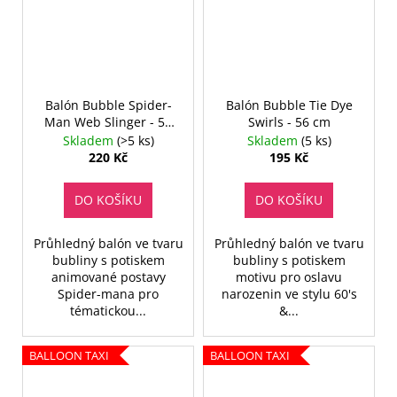
Balón Bubble Spider-
Balón Bubble Tie Dye
Man Web Slinger - 56
Swirls - 56 cm
cm
Skladem
(>5 ks)
Skladem
(5 ks)
220 Kč
195 Kč
DO KOŠÍKU
DO KOŠÍKU
Průhledný balón ve tvaru
Průhledný balón ve tvaru
bubliny s potiskem
bubliny s potiskem
animované postavy
motivu pro oslavu
Spider-mana pro
narozenin ve stylu 60's
tématickou...
&...
BALLOON TAXI
BALLOON TAXI