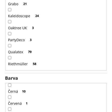
Grabo
21
Kaleidoscope
24
Oaktree UK
3
PartyDeco
3
Qualatex
79
Riethmüller
58
Barva
Černá
10
Červená
1