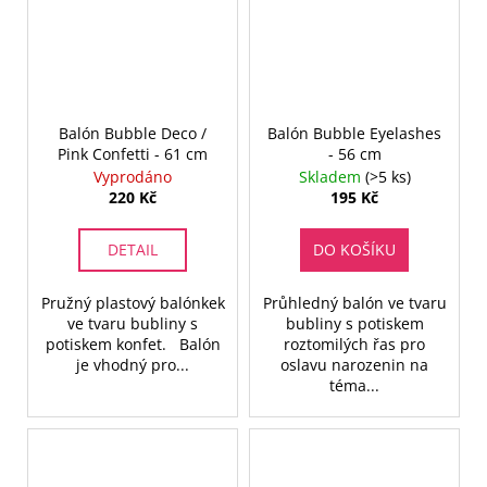
Balón Bubble Deco /
Balón Bubble Eyelashes
Pink Confetti - 61 cm
- 56 cm
Vyprodáno
Skladem
(>5 ks)
220 Kč
195 Kč
DETAIL
DO KOŠÍKU
Pružný plastový balónkek
Průhledný balón ve tvaru
ve tvaru bubliny s
bubliny s potiskem
potiskem konfet. Balón
roztomilých řas pro
je vhodný pro...
oslavu narozenin na
téma...