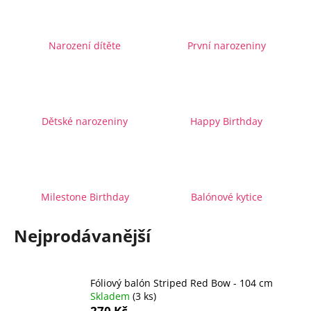
a
j
Narození dítěte
První narozeniny
í
t
?
Dětské narozeniny
Happy Birthday
HLEDAT
Milestone Birthday
Balónové kytice
D
Nejprodávanější
o
p
o
r
Fóliový balón Striped Red Bow - 104 cm
u
Skladem
(3 ks)
270 Kč