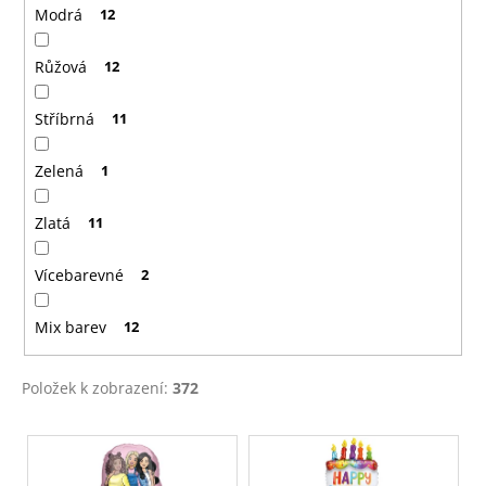
Modrá
12
Růžová
12
Stříbrná
11
Zelená
1
Zlatá
11
Vícebarevné
2
Mix barev
12
Položek k zobrazení:
372
V
ý