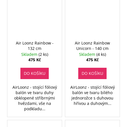
Air Loonz Rainbow -
Air Loonz Rainbow
132 cm
Unicorn - 140 cm
Skladem
(2 ks)
Skladem
(4 ks)
475 Kč
475 Kč
DO KOŠÍKU
DO KOŠÍKU
AirLoonz - stojící fóliový
AirLoonz - stojící fóliový
balón ve tvaru duhy
balón ve tvaru bílého
obklopené stříbrnými
jednorožce s duhovou
hvězdami, vše na
hřívou a duhovým...
podkladu...