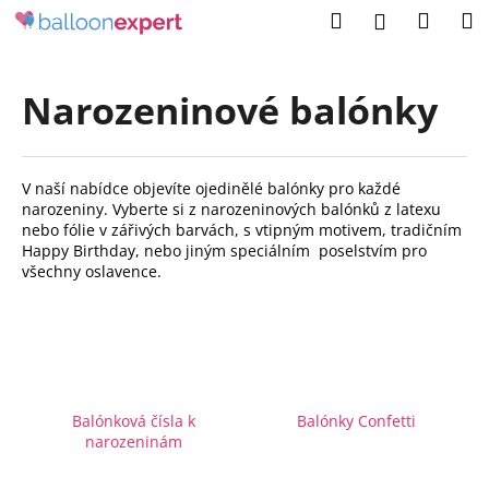
K
Přejít
Hledat
Náku
M
Přihlášení
na
o
obsah
Zpět
Zpět
košík
š
í
Narozeninové balónky
C
k
o
p
V naší nabídce objevíte ojedinělé balónky pro každé
o
narozeniny.
Vyberte si z narozeninových balónků z latexu
t
nebo fólie v zářivých barvách, s vtipným motivem, tradičním
Happy Birthday, nebo jiným speciálním poselstvím pro
ř
všechny oslavence.
e
b
u
j
e
Balónková čísla k
Balónky Confetti
t
narozeninám
e
n