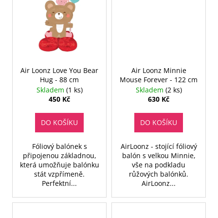
Air Loonz Love You Bear
Air Loonz Minnie
Hug - 88 cm
Mouse Forever - 122 cm
Skladem
(1 ks)
Skladem
(2 ks)
450 Kč
630 Kč
DO KOŠÍKU
DO KOŠÍKU
Fóliový balónek s
AirLoonz - stojící fóliový
připojenou základnou,
balón s velkou Minnie,
která umožňuje balónku
vše na podkladu
stát vzpřímeně.
růžových balónků.
Perfektní...
AirLoonz...