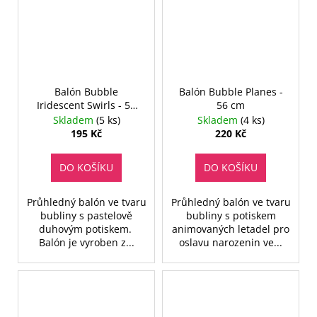
Balón Bubble
Balón Bubble Planes -
Iridescent Swirls - 56
56 cm
cm
Skladem
(5 ks)
Skladem
(4 ks)
195 Kč
220 Kč
DO KOŠÍKU
DO KOŠÍKU
Průhledný balón ve tvaru
Průhledný balón ve tvaru
bubliny s pastelově
bubliny s potiskem
duhovým potiskem.
animovaných letadel pro
Balón je vyroben z...
oslavu narozenin ve...