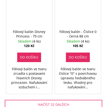
Fóliový balón Disney
Fóliový balón - Číslice 0
Princess - 79 cm
- černá 88 cm
Skladem
(4 ks)
Skladem
(4 ks)
120 Kč
105 Kč
DO KOŠÍKU
DO KOŠÍKU
Fóliový balón ve tvaru
Fóliový balón ve tvaru
zrcadla s postavami
číslice "0" s povrchovou
hlavních Disney
úpravou hedvábného
princezen. Nafukování
lesku. Vhodný pro
vzduchem i...
nafukování...
NAČÍST 32 DALŠÍCH