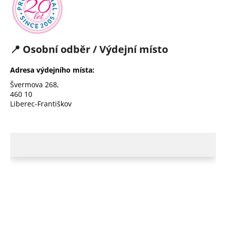
a
j
í
📍 Osobní odběr / Výdejní místo
t
?
Adresa výdejního místa:
Švermova 268,
460 10
Liberec-Františkov
HLEDAT
D
o
p
o
r
u