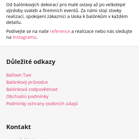
Od balónkových dekorací pro malé oslavy až po velkolepé
výzdoby svateb a firemních eventů. Za námi stojí stovky
realizací, spokojení zákazníci a láska k balónkům v každém
detailu.
Podívejte se na naše
reference
a realizace nebo nás sledujte
na
Instagramu
.
Z
á
Důležité odkazy
p
a
Balloon Taxi
t
Balónkový průvodce
í
Balónková zodpovědnost
Obchodní podmínky
Podmínky ochrany osobních údajů
Kontakt