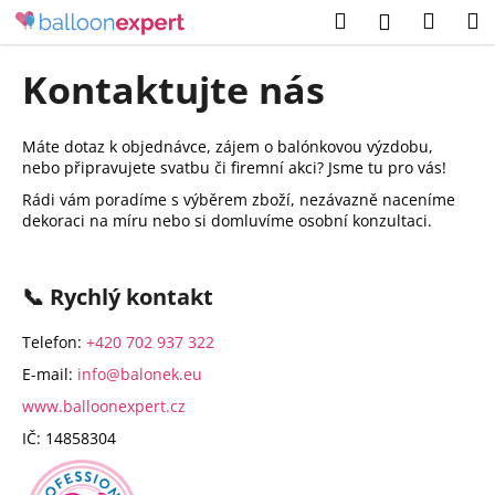
K
Přejít
Hledat
Náku
M
Přihlášení
na
o
obsah
Zpět
Zpět
košík
š
Kontaktujte nás
í
C
k
o
Máte dotaz k objednávce, zájem o balónkovou výzdobu,
nebo připravujete svatbu či firemní akci? Jsme tu pro vás!
p
Rádi vám poradíme s výběrem zboží, nezávazně naceníme
o
dekoraci na míru nebo si domluvíme osobní konzultaci.
t
ř
e
📞 Rychlý kontakt
b
Telefon:
+420 702 937 322‬
u
j
E-mail:
info@balonek.eu
e
www.balloonexpert.cz
t
IČ: 14858304
e
n