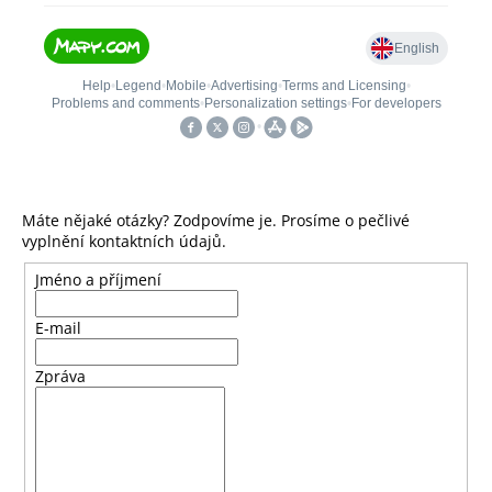
č
u
j
e
m
e
FÓLIOVÝ
BALÓN
Máte nějaké otázky? Zodpovíme je. Prosíme o pečlivé
-
vyplnění kontaktních údajů.
ČÍSLICE
4
Jméno a příjmení
-
ČERNÁ
88
E-mail
CM
105
Zpráva
Kč