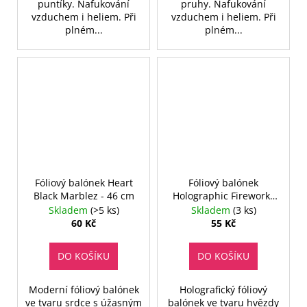
puntíky. Nafukování
pruhy. Nafukování
vzduchem i heliem. Při
vzduchem i heliem. Při
plném...
plném...
Fóliový balónek Heart
Fóliový balónek
Black Marblez - 46 cm
Holographic Fireworks
Star - 48 cm
Skladem
(>5 ks)
Skladem
(3 ks)
60 Kč
55 Kč
DO KOŠÍKU
DO KOŠÍKU
Moderní fóliový balónek
Holografický fóliový
ve tvaru srdce s úžasným
balónek ve tvaru hvězdy