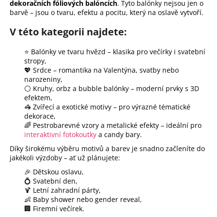
k
dekoračních fóliových balóncích
. Tyto balónky nejsou jen o
y
barvě – jsou o tvaru, efektu a pocitu, který na oslavě vytvoří.
v
V této kategorii najdete:
ý
p
⭐ Balónky ve tvaru hvězd – klasika pro večírky i svatební
i
stropy,
s
💖 Srdce – romantika na Valentýna, svatby nebo
u
narozeniny,
⚪ Kruhy, orbz a bubble balónky – moderní prvky s 3D
efektem,
🦓 Zvířecí a exotické motivy – pro výrazné tématické
dekorace,
🌈 Pestrobarevné vzory a metalické efekty – ideální pro
interaktivní fotokoutky
a candy bary.
Díky širokému výběru motivů a barev je snadno začleníte do
jakékoli výzdoby – ať už plánujete:
🎉 Dětskou oslavu,
💍 Svatební den,
🍹 Letní zahradní párty,
👶 Baby shower nebo gender reveal,
🏢 Firemní večírek.