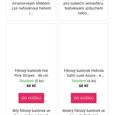
mramorovým efektem.
pro sváteční atmosféru.
Lze nafouknout heliem
Nafukování vzduchem
i...
nebo...
Fóliový balónek Hot
Fóliový balónek Hvězda
Pink Stripes - 46 cm
- Satin Luxe Azure - 46
cm
Skladem
(5 ks)
Skladem
(4 ks)
60 Kč
60 Kč
DO KOŠÍKU
DO KOŠÍKU
Bílý fóliový balónek ve
Modrý fóliový balónek ve