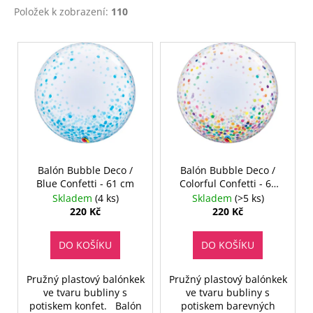
Položek k zobrazení:
110
V
ý
p
i
s
p
r
o
Balón Bubble Deco /
Balón Bubble Deco /
Blue Confetti - 61 cm
Colorful Confetti - 61
d
cm
Skladem
(4 ks)
Skladem
(>5 ks)
u
220 Kč
220 Kč
k
t
DO KOŠÍKU
DO KOŠÍKU
ů
Pružný plastový balónkek
Pružný plastový balónkek
ve tvaru bubliny s
ve tvaru bubliny s
potiskem konfet. Balón
potiskem barevných