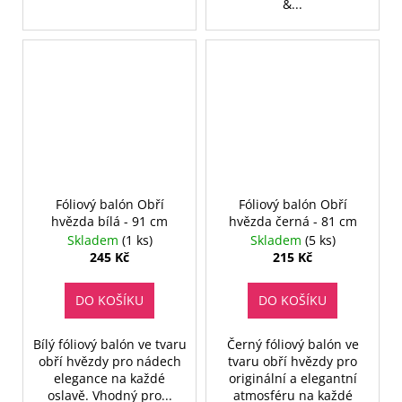
&...
Fóliový balón Obří
Fóliový balón Obří
hvězda bílá - 91 cm
hvězda černá - 81 cm
Skladem
(1 ks)
Skladem
(5 ks)
245 Kč
215 Kč
DO KOŠÍKU
DO KOŠÍKU
Bílý fóliový balón ve tvaru
Černý fóliový balón ve
obří hvězdy pro nádech
tvaru obří hvězdy pro
elegance na každé
originální a elegantní
oslavě. Vhodný pro...
atmosféru na každé