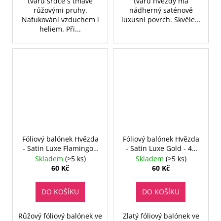
tvaru srdce s tmavě
tvaru hvězdy má
růžovými pruhy.
nádherný saténově
Nafukování vzduchem i
luxusní povrch. Skvěle...
heliem. Při...
Fóliový balónek Hvězda
Fóliový balónek Hvězda
- Satin Luxe Flamingo -
- Satin Luxe Gold - 46
46 cm
cm
Skladem
(>5 ks)
Skladem
(>5 ks)
60 Kč
60 Kč
DO KOŠÍKU
DO KOŠÍKU
Růžový fóliový balónek ve
Zlatý fóliový balónek ve