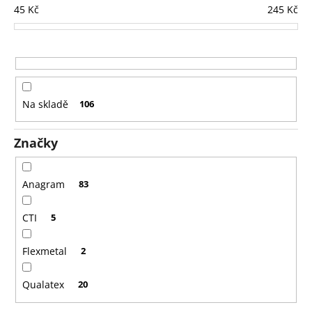
í
45
Kč
245
Kč
p
r
o
d
u
Na skladě
106
k
t
Značky
ů
Anagram
83
CTI
5
Flexmetal
2
Qualatex
20