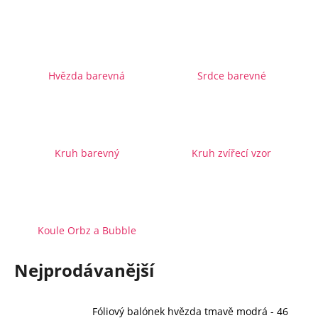
a
j
í
t
Hvězda barevná
Srdce barevné
?
Kruh barevný
Kruh zvířecí vzor
HLEDAT
D
Koule Orbz a Bubble
o
p
Nejprodávanější
o
r
u
Fóliový balónek hvězda tmavě modrá - 46