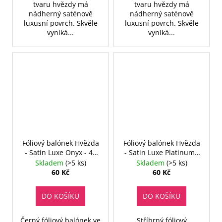
tvaru hvězdy má
tvaru hvězdy má
nádherný saténově
nádherný saténově
luxusní povrch. Skvěle
luxusní povrch. Skvěle
vyniká...
vyniká...
Fóliový balónek Hvězda
Fóliový balónek Hvězda
- Satin Luxe Onyx - 46
- Satin Luxe Platinum -
cm
46 cm
Skladem
(>5 ks)
Skladem
(>5 ks)
60 Kč
60 Kč
DO KOŠÍKU
DO KOŠÍKU
Černý fóliový balónek ve
Stříbrný fóliový