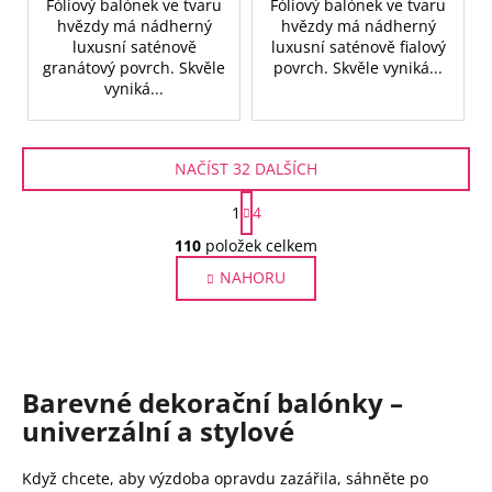
Fóliový balónek ve tvaru
Fóliový balónek ve tvaru
hvězdy má nádherný
hvězdy má nádherný
luxusní saténově
luxusní saténově fialový
granátový povrch. Skvěle
povrch. Skvěle vyniká...
vyniká...
NAČÍST 32 DALŠÍCH
S
1
4
t
O
r
110
položek celkem
v
á
NAHORU
l
n
k
á
o
d
v
a
á
c
n
Barevné dekorační balónky –
í
í
p
univerzální a stylové
r
v
Když chcete, aby výzdoba opravdu zazářila, sáhněte po