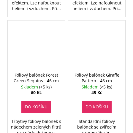
efektem. Lze nafouknout
efektem. Lze nafouknout
heliem i vzduchem. Při...
heliem i vzduchem. Při...
Fóliový balónek Forest
Fóliový balónek Giraffe
Green Sequins - 46 cm
Pattern - 46 cm
Skladem
(>5 ks)
Skladem
(>5 ks)
60 Kč
45 Kč
DO KOŠÍKU
DO KOŠÍKU
Třpytivý fóliový balónek s
Standardní fóliový
nádechem zelených flitrů
balónek se zvířecím
pro párty dekorace.
vzorem žirafy.