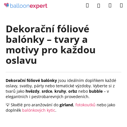
K
Přejít
Hledat
Náku
M
Přihlášení
na
o
obsah
Zpět
Zpět
košík
š
í
Dekorační fóliové
C
k
balónky – tvary a
o
p
motivy pro každou
o
oslavu
t
ř
e
Dekorační fóliové balónky
jsou ideálním doplňkem každé
b
oslavy, svatby, párty nebo tematické výzdoby. Vyberte si z
u
tvarů jako
hvězdy
,
srdce
,
kruhy
,
orbz
nebo
bubble
– v
j
elegantních i pestrobarevných provedeních.
e
💡 Skvělé pro aranžování do
girland
,
fotokoutků
nebo jako
doplněk
balónkových kytic
.
t
e
n