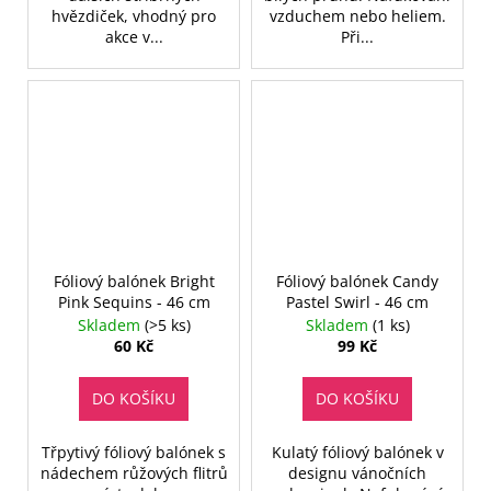
hvězdiček, vhodný pro
vzduchem nebo heliem.
akce v...
Při...
Fóliový balónek Bright
Fóliový balónek Candy
Pink Sequins - 46 cm
Pastel Swirl - 46 cm
Skladem
(>5 ks)
Skladem
(1 ks)
60 Kč
99 Kč
DO KOŠÍKU
DO KOŠÍKU
Třpytivý fóliový balónek s
Kulatý fóliový balónek v
nádechem růžových flitrů
designu vánočních