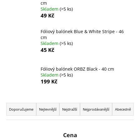
č
cm
u
Skladem
(>5 ks)
j
49 Kč
e
m
Fóliový balónek Blue & White Stripe - 46
e
cm
Skladem
(>5 ks)
45 Kč
FÓLIOVÝ
BALÓN
-
Fóliový balónek ORBZ Black - 40 cm
ČÍSLICE
8
Skladem
(>5 ks)
-
199 Kč
ČERNÁ
88
CM
Ř
105
a
Kč
Doporučujeme
Nejlevnější
Nejdražší
Nejprodávanější
Abecedně
z
e
n
Cena