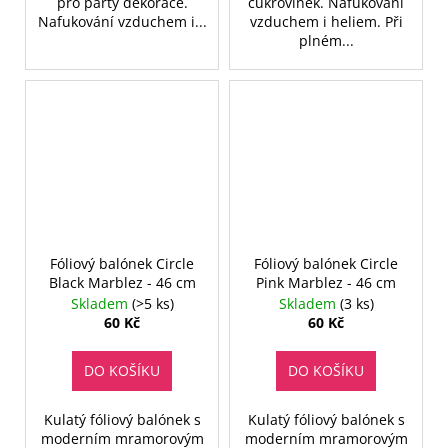
pro párty dekorace.
cukrovinek. Nafukování
Nafukování vzduchem i...
vzduchem i heliem. Při
plném...
Fóliový balónek Circle
Fóliový balónek Circle
Black Marblez - 46 cm
Pink Marblez - 46 cm
Skladem
(>5 ks)
Skladem
(3 ks)
60 Kč
60 Kč
DO KOŠÍKU
DO KOŠÍKU
Kulatý fóliový balónek s
Kulatý fóliový balónek s
moderním mramorovým
moderním mramorovým