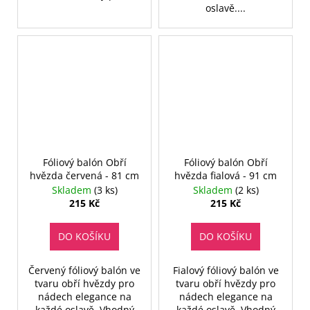
oslavě....
Fóliový balón Obří
Fóliový balón Obří
hvězda červená - 81 cm
hvězda fialová - 91 cm
Skladem
(3 ks)
Skladem
(2 ks)
215 Kč
215 Kč
DO KOŠÍKU
DO KOŠÍKU
Červený fóliový balón ve
Fialový fóliový balón ve
tvaru obří hvězdy pro
tvaru obří hvězdy pro
nádech elegance na
nádech elegance na
každé oslavě. Vhodný
každé oslavě. Vhodný