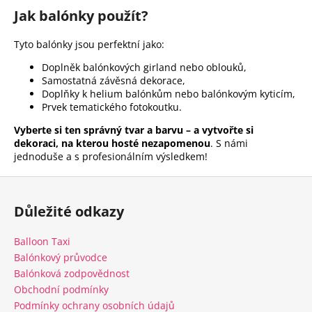
Jak balónky použít?
Tyto balónky jsou perfektní jako:
Doplněk balónkových girland nebo oblouků,
Samostatná závěsná dekorace,
Doplňky k helium balónkům nebo balónkovým kyticím,
Prvek tematického fotokoutku.
Vyberte si ten správný tvar a barvu – a vytvořte si
dekoraci, na kterou hosté nezapomenou
. S námi
jednoduše a s profesionálním výsledkem!
Z
á
Důležité odkazy
p
a
Balloon Taxi
t
Balónkový průvodce
í
Balónková zodpovědnost
Obchodní podmínky
Podmínky ochrany osobních údajů