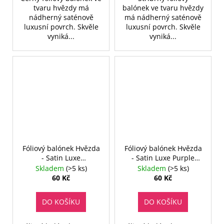
tvaru hvězdy má
balónek ve tvaru hvězdy
nádherný saténově
má nádherný saténově
luxusní povrch. Skvěle
luxusní povrch. Skvěle
vyniká...
vyniká...
Fóliový balónek Hvězda
Fóliový balónek Hvězda
- Satin Luxe
- Satin Luxe Purple
Pomegranate - 46 cm
Royale - 46 cm
Skladem
(>5 ks)
Skladem
(>5 ks)
60 Kč
60 Kč
DO KOŠÍKU
DO KOŠÍKU