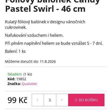
je
a
Pastel Swirl - 46 cm
0,0
z
j
5
í
hvězdiček.
Kulatý fóliový balónek v designu vánočních
t
cukrovinek.
?
Nafukování vzduchem i heliem.
Při plném naplnění heliem se bude vznášet 5 - 7 dní.
Balení: 1 ks
HLEDAT
Můžeme doručit do:
11.8.2026
Skladem
(1 ks)
Kód:
19852
D
Značka:
Qualatex
o
p
o
99 Kč
DO KOŠÍKU
r
Měrná
u
cena: