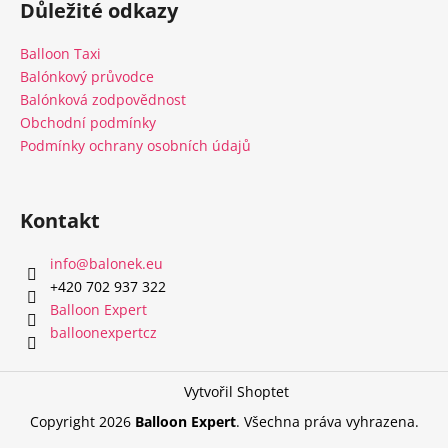
Důležité odkazy
p
a
Balloon Taxi
t
Balónkový průvodce
í
Balónková zodpovědnost
Obchodní podmínky
Podmínky ochrany osobních údajů
Kontakt
info
@
balonek.eu
‭+420 702 937 322‬
Balloon Expert
balloonexpertcz
Vytvořil Shoptet
Copyright 2026
Balloon Expert
. Všechna práva vyhrazena.