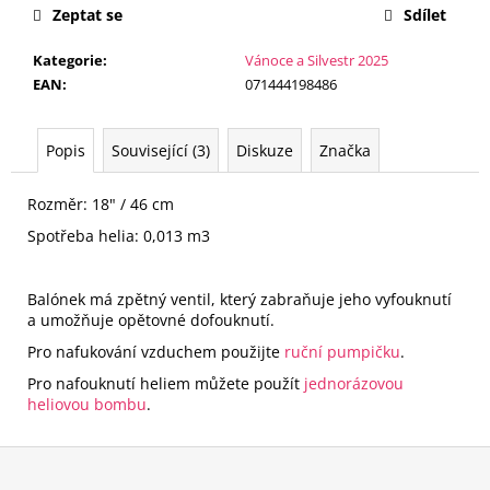
č
Zeptat se
Sdílet
u
j
Kategorie
:
Vánoce a Silvestr 2025
e
EAN
:
071444198486
m
e
Popis
Související (3)
Diskuze
Značka
LATEXOVÝ
Rozměr: 18" / 46 cm
BALÓNEK
QUESTION
Spotřeba helia: 0,013 m3
MARKS
-
40
CM
Balónek má zpětný ventil, který zabraňuje jeho vyfouknutí
/
a umožňuje opětovné dofouknutí.
PLNĚNÝ
Pro nafukování vzduchem použijte
ruční pumpičku
.
KONFETY
Pro nafouknutí heliem můžete použít
jednorázovou
330
Kč
heliovou bombu
.
Z
á