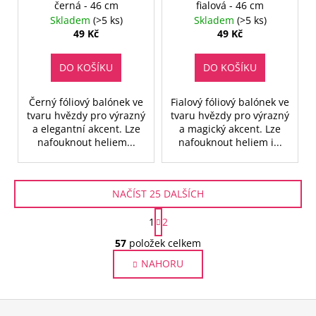
černá - 46 cm
fialová - 46 cm
Skladem
(>5 ks)
Skladem
(>5 ks)
49 Kč
49 Kč
DO KOŠÍKU
DO KOŠÍKU
Černý fóliový balónek ve
Fialový fóliový balónek ve
tvaru hvězdy pro výrazný
tvaru hvězdy pro výrazný
a elegantní akcent. Lze
a magický akcent. Lze
nafouknout heliem...
nafouknout heliem i...
NAČÍST 25 DALŠÍCH
S
1
2
t
O
r
57
položek celkem
v
á
NAHORU
l
n
k
á
o
d
Z
v
a