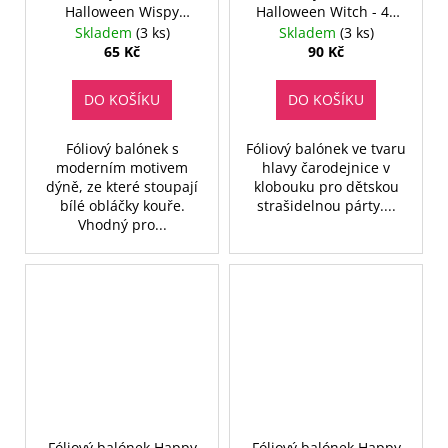
Halloween Wispy
Halloween Witch - 48
Smoke - 46 cm
cm
Skladem
(3 ks)
Skladem
(3 ks)
65 Kč
90 Kč
DO KOŠÍKU
DO KOŠÍKU
Fóliový balónek s
Fóliový balónek ve tvaru
moderním motivem
hlavy čarodejnice v
dýně, ze které stoupají
klobouku pro dětskou
bílé obláčky kouře.
strašidelnou párty....
Vhodný pro...
Fóliový balónek Happy
Fóliový balónek Happy