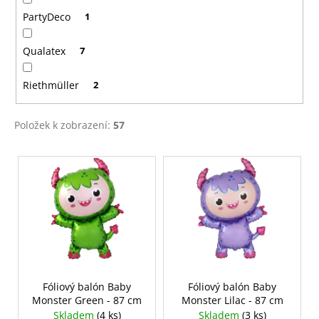
PartyDeco
1
Qualatex
7
Riethmüller
2
Položek k zobrazení:
57
V
ý
p
i
s
p
r
o
Fóliový balón Baby
Fóliový balón Baby
Monster Green - 87 cm
Monster Lilac - 87 cm
d
Skladem
(4 ks)
Skladem
(3 ks)