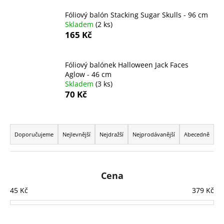
a
Fóliový balón Stacking Sugar Skulls - 96 cm
j
Skladem
(2 ks)
165 Kč
í
t
?
Fóliový balónek Halloween Jack Faces
Aglow - 46 cm
Skladem
(3 ks)
70 Kč
HLEDAT
Ř
a
Doporučujeme
Nejlevnější
Nejdražší
Nejprodávanější
Abecedně
z
D
e
o
n
Cena
p
í
45
Kč
379
Kč
o
p
r
r
u