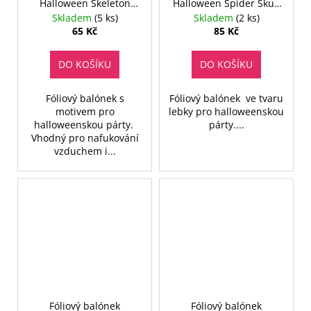
Halloween Skeleton
Halloween Spider Skull
Mirror - 46 cm
- 51 cm
Skladem
(5 ks)
Skladem
(2 ks)
65 Kč
85 Kč
DO KOŠÍKU
DO KOŠÍKU
Fóliový balónek s
Fóliový balónek ve tvaru
motivem pro
lebky pro halloweenskou
halloweenskou párty.
párty....
Vhodný pro nafukování
vzduchem i...
Fóliový balónek
Fóliový balónek