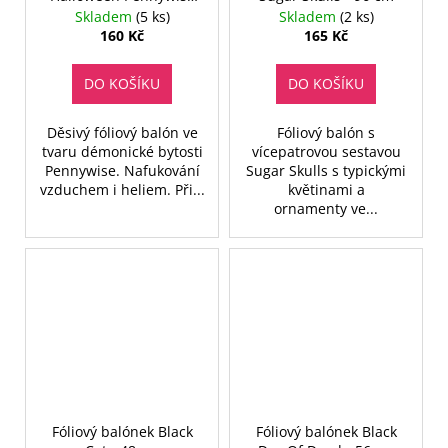
Clown - 81 cm
Skladem
(5 ks)
Skladem
(2 ks)
160 Kč
165 Kč
DO KOŠÍKU
DO KOŠÍKU
Děsivý fóliový balón ve
Fóliový balón s
tvaru démonické bytosti
vícepatrovou sestavou
Pennywise. Nafukování
Sugar Skulls s typickými
vzduchem i heliem. Při...
květinami a
ornamenty ve...
Fóliový balónek Black
Fóliový balónek Black