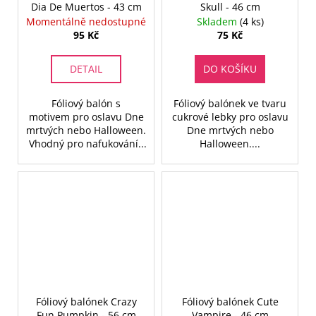
Dia De Muertos - 43 cm
Skull - 46 cm
Momentálně nedostupné
Skladem
(4 ks)
95 Kč
75 Kč
DETAIL
DO KOŠÍKU
Fóliový balón s
Fóliový balónek ve tvaru
motivem pro oslavu Dne
cukrové lebky pro oslavu
mrtvých nebo Halloween.
Dne mrtvých nebo
Vhodný pro nafukování...
Halloween....
Fóliový balónek Crazy
Fóliový balónek Cute
Fun Pumpkin - 56 cm
Vampire - 46 cm