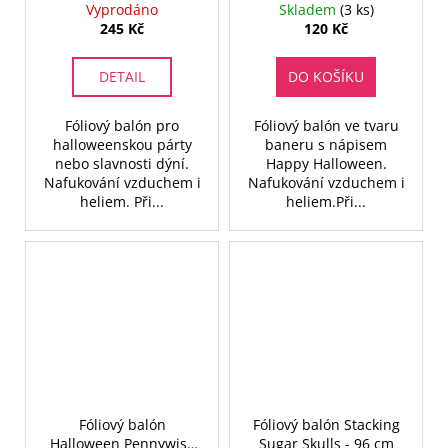
cm
Vyprodáno
Skladem
(3 ks)
245 Kč
120 Kč
DETAIL
DO KOŠÍKU
Fóliový balón pro
Fóliový balón ve tvaru
halloweenskou párty
baneru s nápisem
nebo slavnosti dýní.
Happy Halloween.
Nafukování vzduchem i
Nafukování vzduchem i
heliem. Při...
heliem.Při...
Fóliový balón
Fóliový balón Stacking
Halloween Pennywise
Sugar Skulls - 96 cm