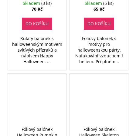
Aglow - 46 cm
cm
Skladem
(3 ks)
Skladem
(5 ks)
70 Kč
65 Kč
DO KOŠÍKU
DO KOŠÍKU
Kulatý balónek s
Fóliový balónek s
halloweenským motivem
motivy pro
svítívých přízraků a
halloweenskou párty.
nápisem Happy
Nafukování vzduchem i
Halloween. ...
heliem. Při plném...
Fóliový balónek
Fóliový balónek
Halloween Pumpkin
Halloween Skeleton