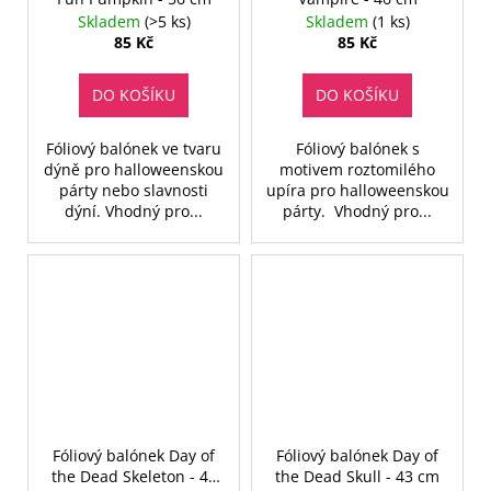
Skladem
(>5 ks)
Skladem
(1 ks)
85 Kč
85 Kč
DO KOŠÍKU
DO KOŠÍKU
Fóliový balónek ve tvaru
Fóliový balónek s
dýně pro halloweenskou
motivem roztomilého
párty nebo slavnosti
upíra pro halloweenskou
dýní. Vhodný pro...
párty. Vhodný pro...
Fóliový balónek Day of
Fóliový balónek Day of
the Dead Skeleton - 43
the Dead Skull - 43 cm