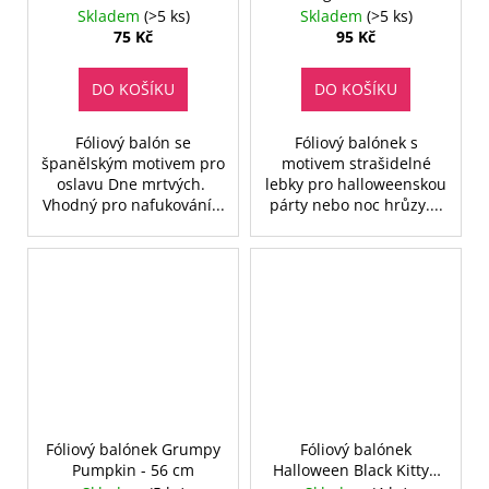
Skladem
(>5 ks)
Skladem
(>5 ks)
75 Kč
95 Kč
DO KOŠÍKU
DO KOŠÍKU
Fóliový balón se
Fóliový balónek s
španělským motivem pro
motivem strašidelné
oslavu Dne mrtvých.
lebky pro halloweenskou
Vhodný pro nafukování...
párty nebo noc hrůzy....
Fóliový balónek Grumpy
Fóliový balónek
Pumpkin - 56 cm
Halloween Black Kitty -