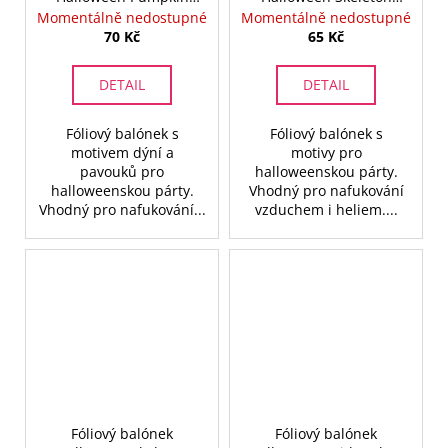
and Spider - 46 cm
Filigree - 46 cm
Momentálně nedostupné
Momentálně nedostupné
70 Kč
65 Kč
DETAIL
DETAIL
Fóliový balónek s
Fóliový balónek s
motivem dýní a
motivy pro
pavouků pro
halloweenskou párty.
halloweenskou párty.
Vhodný pro nafukování
Vhodný pro nafukování...
vzduchem i heliem....
Fóliový balónek
Fóliový balónek