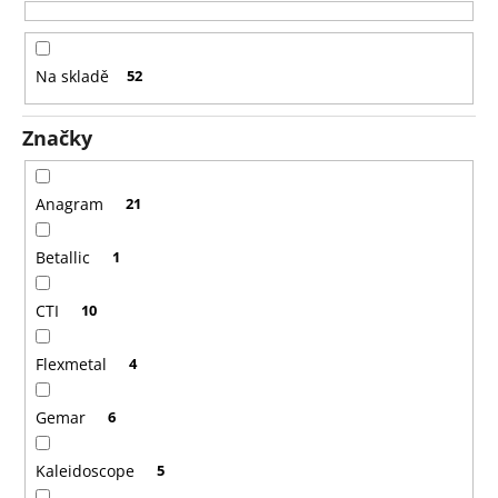
o
č
u
d
j
u
e
Na skladě
52
k
m
t
e
Značky
ů
LATEXOVÝ
Anagram
21
BALÓNEK
QUESTION
MARKS
Betallic
1
-
40
CM
CTI
10
/
PLNĚNÝ
KONFETY
Flexmetal
4
330
Kč
Gemar
6
Kaleidoscope
5