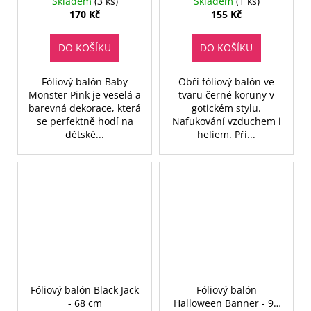
Skladem
(3 ks)
Skladem
(1 ks)
170 Kč
155 Kč
DO KOŠÍKU
DO KOŠÍKU
Fóliový balón Baby
Obří fóliový balón ve
Monster Pink je veselá a
tvaru černé koruny v
barevná dekorace, která
gotickém stylu.
se perfektně hodí na
Nafukování vzduchem i
dětské...
heliem. Při...
Fóliový balón Black Jack
Fóliový balón
- 68 cm
Halloween Banner - 91