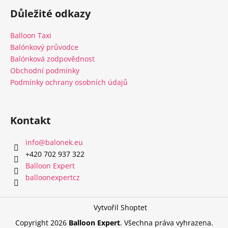
á
á
c
Důležité odkazy
n
p
í
í
p
a
Balloon Taxi
r
t
Balónkový průvodce
v
í
Balónková zodpovědnost
k
Obchodní podmínky
y
Podmínky ochrany osobních údajů
v
ý
p
Kontakt
i
s
u
info
@
balonek.eu
‭+420 702 937 322‬
Balloon Expert
balloonexpertcz
Vytvořil Shoptet
Copyright 2026
Balloon Expert
. Všechna práva vyhrazena.