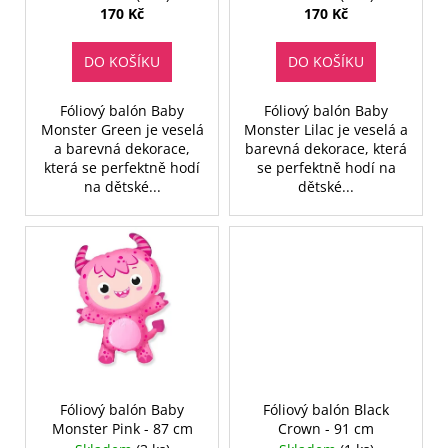
u
170 Kč
170 Kč
k
t
DO KOŠÍKU
DO KOŠÍKU
ů
Fóliový balón Baby
Fóliový balón Baby
Monster Green je veselá
Monster Lilac je veselá a
a barevná dekorace,
barevná dekorace, která
která se perfektně hodí
se perfektně hodí na
na dětské...
dětské...
Fóliový balón Baby
Fóliový balón Black
Monster Pink - 87 cm
Crown - 91 cm