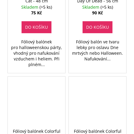
Cat - 48 cm
Day Of Dead - 56 cm
Skladem
(>5 ks)
Skladem
(>5 ks)
75 Kč
90 Kč
DO KOŠÍKU
DO KOŠÍKU
Fóliový balónek
Fóliový balón ve tvaru
pro halloweenskou párty,
lebky pro oslavu Dne
vhodný pro nafukování
mrtvých nebo Halloween.
vzduchem i heliem. Při
Nafukování...
plném...
Fóliový balónek Colorful
Fóliový balónek Colorful