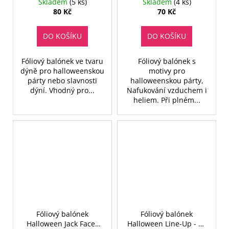
46 cm
Skladem
(5 ks)
Skladem
(4 ks)
80 Kč
70 Kč
DO KOŠÍKU
DO KOŠÍKU
Fóliový balónek ve tvaru
Fóliový balónek s
dýně pro halloweenskou
motivy pro
párty nebo slavnosti
halloweenskou párty,
dýní. Vhodný pro...
Nafukování vzduchem i
heliem. Při plném...
Fóliový balónek
Fóliový balónek
Halloween Jack Faces
Halloween Line-Up - 46