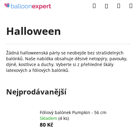
K
Přejít
Hledat
Náku
M
Přihlášení
na
o
obsah
Zpět
Zpět
košík
š
í
Halloween
C
k
o
p
Žádná halloweenská párty se neobejde bez strašidelných
o
balónků. Naše nabídka obsahuje děsivé netopýry, pavouky,
t
dýně, kostlivce a duchy. Vyberte si z přehledné škály
latexových a fóliových balónků.
ř
e
b
Nejprodávanější
u
j
e
Fóliový balónek Pumpkin - 56 cm
Skladem
(4 ks)
t
80 Kč
e
n