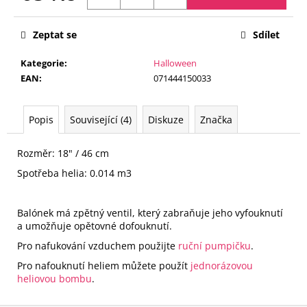
č
Měrná
u
cena:
j
Zeptat se
Sdílet
e
m
Kategorie
:
Halloween
e
EAN
:
071444150033
FÓLIOVÝ
Popis
Související (4)
Diskuze
Značka
BALÓN
-
ČÍSLICE
Rozměr: 18" / 46 cm
5
Spotřeba helia: 0.014 m3
-
ČERNÁ
88
CM
Balónek má zpětný ventil, který zabraňuje jeho vyfouknutí
a umožňuje opětovné dofouknutí.
105
Kč
Pro nafukování vzduchem použijte
ruční pumpičku
.
Pro nafouknutí heliem můžete použít
jednorázovou
heliovou bombu
.