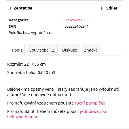
č
cena:
u
Zeptat se
Sdílet
j
e
Kategorie
:
Halloween
m
EAN
:
052329162341
e
Položka byla vyprodána…
BALÓNOVÝ
Popis
Související (2)
Diskuze
Značka
KOMPLET
MR.
&
Rozměr: 22" / 56 cm
MRS.
Spotřeba helia: 0,020 m3
HEARTS
ENTWINED
735
Balónek má zpětný ventil, který zabraňuje jeho vyfouknutí
Kč
a umožňuje opětovné dofouknutí.
Pro nafukování vzduchem použijte
ruční pumpičku
.
Pro nafouknutí heliem můžete použít
jednorázovou
heliovou bombu
.