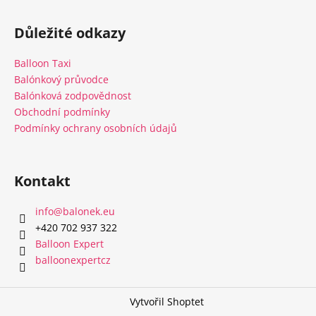
Z
á
Důležité odkazy
p
a
Balloon Taxi
t
Balónkový průvodce
í
Balónková zodpovědnost
Obchodní podmínky
Podmínky ochrany osobních údajů
Kontakt
info
@
balonek.eu
‭+420 702 937 322‬
Balloon Expert
balloonexpertcz
Vytvořil Shoptet