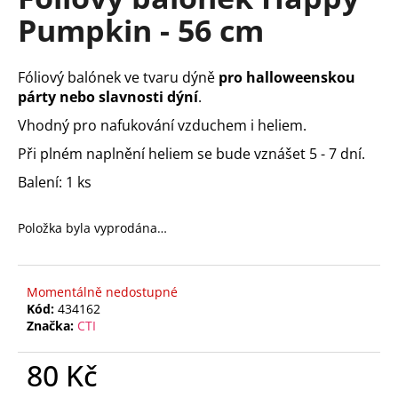
je
a
Pumpkin - 56 cm
0,0
z
j
5
í
hvězdiček.
Fóliový balónek ve tvaru dýně
pro
halloweenskou
t
párty nebo slavnosti dýní
.
?
Vhodný pro nafukování vzduchem i heliem.
Při plném naplnění heliem se bude vznášet 5 - 7 dní.
Balení: 1 ks
HLEDAT
Položka byla vyprodána…
D
Momentálně nedostupné
o
Kód:
434162
p
Značka:
CTI
o
r
80 Kč
u
Měrná