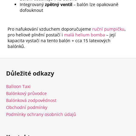
Integrovaný
zpětný ventil
– balón lze opakovaně
dofouknout
Pro nafukování vzduchem doporučujeme
ruční pumpičku
,
pro heliové plnění postačí i
malá helium bomba
– její
kapacita vystačí na tento balón + cca 15 latexových
balónků.
Z
á
Důležité odkazy
p
a
Balloon Taxi
t
Balónkový průvodce
í
Balónková zodpovědnost
Obchodní podmínky
Podmínky ochrany osobních údajů