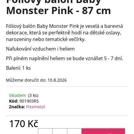
je
a
Monster Pink - 87 cm
0,0
z
j
5
í
hvězdiček.
Fóliový balón Baby Monster Pink je veselá a barevná
t
dekorace, která se perfektně hodí na dětské oslavy,
?
narozeniny nebo tematické večírky.
Nafukování vzduchem i heliem
Při plném naplnění heliem se bude vznášet 5 - 7 dní.
Balení: 1 ks
HLEDAT
Můžeme doručit do:
10.8.2026
D
Skladem
(3 ks)
Kód:
901903RS
o
Značka:
Flexmetal
p
o
170 Kč
r
u
Měrná