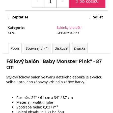
č
DO KOŠÍKU
cena:
u
j
e
Zeptat se
Sdílet
m
Kategorie
:
Balónky pro děti
e
EAN
:
8435102318111
BALÓNOVÝ
KOMPLET
Popis
Související (4)
Diskuze
Značka
BARBIE
1
Fóliový balón "Baby Monster Pink" - 87
000
cm
Kč
Stylový fóliový balón ve tvaru dětského ďáblíka je skvělou
volbou pro Jeho zábavný vzhled a zářivé barvy
.
Rozměr:
24" / 61 cm x 34" / 87 cm
Materiál: kvalitní fólie
Spotřeba helia: 0,037 m³
Balení obsahuje 1 ks balónu