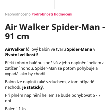
a
j
Průměrné
Neohodnoceno
Podrobnosti hodnocení
í
hodnocení
Air Walker Spider-Man -
produktu
t
je
?
91 cm
0,0
z
5
hvězdiček.
AirWalker
fóliový balón ve tvaru
Spider-Mana
v
životní velikosti!
HLEDAT
Efekt tohoto balónu spočívá v jeho naplnění heliem a
zatížení nohou. Spider-Man se potom pohybuje a
vypadá jako by chodil.
D
Balón lze naplnit také vzduchem, v tom případě
o
nechodí,
je statický
.
p
Při plném naplnění heliem se bude pohybovat 5 - 7
o
dní.
r
u
Balení: 1 ks