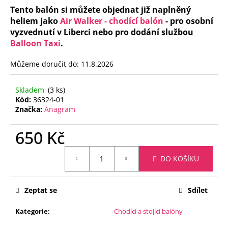
č
Tento balón si můžete objednat již naplněný
u
heliem jako
Air Walker - chodící balón
- pro osobní
j
vyzvednutí v Liberci nebo pro dodání službou
e
Balloon Taxi
.
m
e
Můžeme doručit do:
11.8.2026
FÓLIOVÝ
Skladem
(3 ks)
BALÓN
Kód:
36324-01
-
Značka:
Anagram
ČÍSLICE
3
-
650 Kč
ČERNÁ
88
Měrná
CM
DO KOŠÍKU
cena:
105
Kč
Zeptat se
Sdílet
Kategorie
:
Chodící a stojící balóny