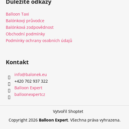
Důležité odkazy
p
a
Balloon Taxi
t
Balónkový průvodce
í
Balónková zodpovědnost
Obchodní podmínky
Podmínky ochrany osobních údajů
Kontakt
info
@
balonek.eu
‭+420 702 937 322‬
Balloon Expert
balloonexpertcz
Vytvořil Shoptet
Copyright 2026
Balloon Expert
. Všechna práva vyhrazena.