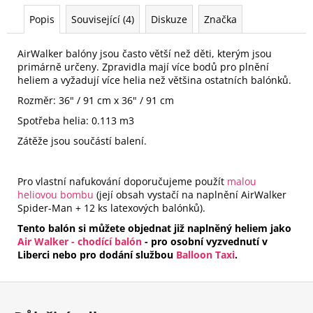
Popis
Související (4)
Diskuze
Značka
AirWalker balóny jsou často větší než děti, kterým jsou
primárně určeny. Zpravidla mají více bodů pro plnění
heliem a vyžadují více helia než většina ostatních balónků.
Rozměr: 36" / 91 cm x 36" / 91 cm
Spotřeba helia: 0.113 m3
Zátěže jsou součástí balení.
Pro vlastní nafukování doporučujeme použít
malou
heliovou bombu
(její obsah vystačí na naplnění AirWalker
Spider-Man + 12 ks latexových balónků).
Tento balón si můžete objednat již naplněný heliem jako
Air Walker - chodící balón
- pro osobní vyzvednutí v
Liberci nebo pro dodání službou
Balloon Taxi
.
Z
á