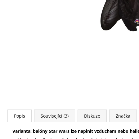
FÓLIOVÝ BALÓN - ČÍSLICE 8 - ČERNÁ 88
CM
105 Kč
Popis
Související (3)
Diskuze
Značka
Varianta: balóny Star Wars
lze naplnit vzduchem nebo hel