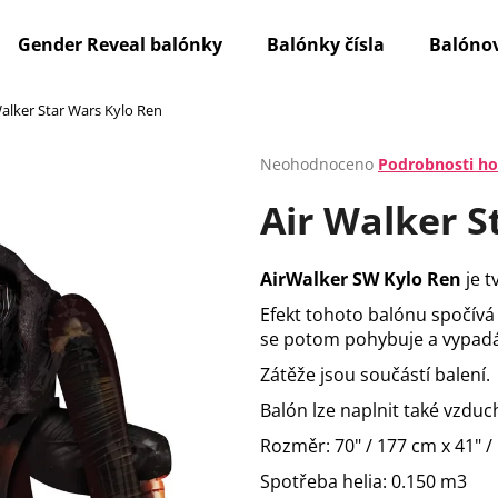
Gender Reveal balónky
Balónky čísla
Balónov
Walker Star Wars Kylo Ren
Co potřebujete najít?
Průměrné
Neohodnoceno
Podrobnosti h
hodnocení
Air Walker S
produktu
HLEDAT
je
0,0
z
AirWalker SW Kylo Ren
je 
5
Doporučujeme
hvězdiček.
Efekt tohoto balónu spočívá
se potom pohybuje a vypadá 
Zátěže jsou součástí balení.
Balón lze naplnit také vzdu
Rozměr: 70" / 177 cm x 41" /
Spotřeba helia: 0.150 m3