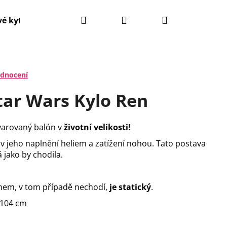
Hledat
Přihlášení
Nákupní
é kytice
Narozeninové balónky
Svatební balón
košík
odnocení
tar Wars Kylo Ren
tvarovaný balón
v
životní velikosti!
 v jeho naplnění heliem a zatížení nohou. Tato postava
jako by chodila.
chem, v tom případě nechodí,
je statický
.
Následující
 104 cm