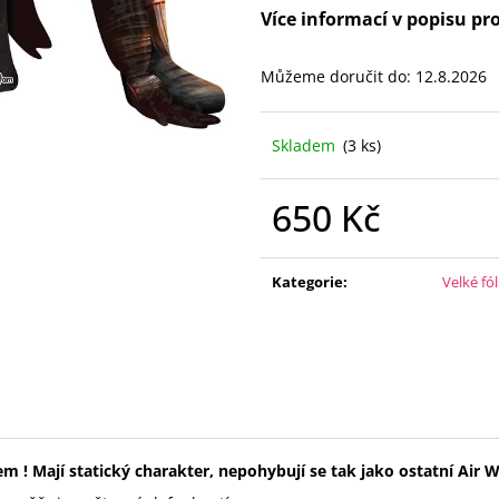
FÓLIOVÝ BALÓN - ČÍSLICE 0 - ČERNÁ 88
FÓLIOVÝ BALÓN -
Více informací v popisu pr
CM
CM
105 Kč
105 Kč
Můžeme doručit do:
12.8.2026
Skladem
(3 ks)
650 Kč
Měrná
cena:
Kategorie
:
Velké fó
iem
! Mají statický charakter, nepohybují se tak jako ostatní Air W