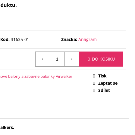
 ČÍSLICE 1 - ČERNÁ 88
oduktu.
Kód:
31635-01
Značka:
Anagram
DO KOŠÍKU
Tisk
liové balóny a zábavné balónky Airwalker
Zeptat se
Sdílet
alkers.