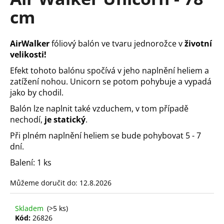
je
a
cm
0,0
z
j
5
í
hvězdiček.
AirWalker
fóliový balón
ve tvaru jednorožce v
životní
t
velikosti!
?
Efekt tohoto balónu spočívá v jeho naplnění heliem a
zatížení nohou. Unicorn se potom pohybuje a vypadá
jako by chodil.
Balón lze naplnit také vzduchem, v tom případě
HLEDAT
nechodí,
je statický
.
Při plném naplnění heliem se bude pohybovat 5 - 7
dní.
D
Balení: 1 ks
o
p
Můžeme doručit do:
12.8.2026
o
r
Skladem
(>5 ks)
u
Kód:
26826