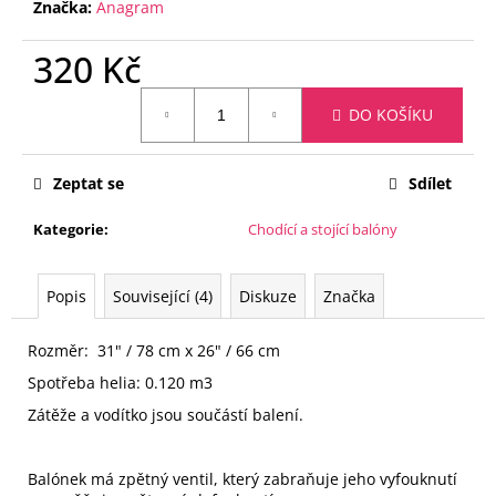
č
Značka:
Anagram
u
j
320 Kč
e
Měrná
m
DO KOŠÍKU
cena:
e
Zeptat se
Sdílet
FÓLIOVÝ
BALÓN
-
Kategorie
:
Chodící a stojící balóny
ČÍSLICE
1
-
Popis
Související (4)
Diskuze
Značka
ČERNÁ
88
CM
Rozměr: 31" / 78 cm x 26" / 66 cm
105
Spotřeba helia: 0.120 m3
Kč
Zátěže a vodítko jsou součástí balení.
Balónek má zpětný ventil, který zabraňuje jeho vyfouknutí