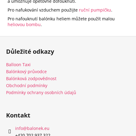
a umožňuje opětovné dofouknutí.
Pro nafukování vzduchem použijte
ruční pumpičku
.
Pro nafouknutí balónku heliem můžete použít malou
heliovou bombu
.
Z
á
Důležité odkazy
p
a
Balloon Taxi
t
Balónkový průvodce
í
Balónková zodpovědnost
Obchodní podmínky
Podmínky ochrany osobních údajů
Kontakt
info
@
balonek.eu
‭+420 702 937 322‬