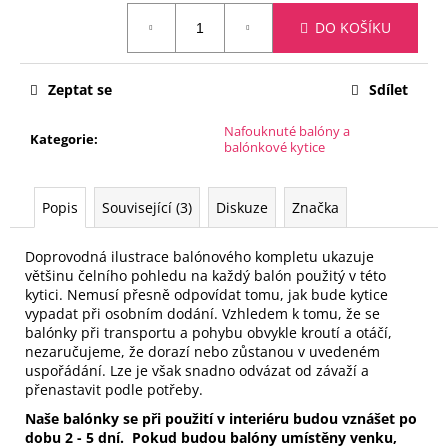
č
Měrná
u
DO KOŠÍKU
cena:
j
e
m
Zeptat se
Sdílet
e
Nafouknuté balóny a
Kategorie
:
balónkové kytice
FÓLIOVÝ
BALÓN
-
Popis
Související (3)
Diskuze
Značka
ČÍSLICE
8
-
Doprovodná ilustrace balónového kompletu ukazuje
ČERNÁ
většinu čelního pohledu na každý balón použitý v této
88
kytici.
Nemusí přesně odpovídat tomu, jak bude kytice
CM
vypadat při osobním dodání.
Vzhledem k tomu, že se
balónky při transportu a pohybu obvykle kroutí a otáčí,
105
Kč
nezaručujeme, že dorazí nebo zůstanou v uvedeném
uspořádání.
Lze je však snadno odvázat od závaží a
přenastavit podle potřeby.
Naše balónky se při použití v interiéru budou vznášet po
dobu 2 - 5 dní.
Pokud budou balóny umístěny venku,