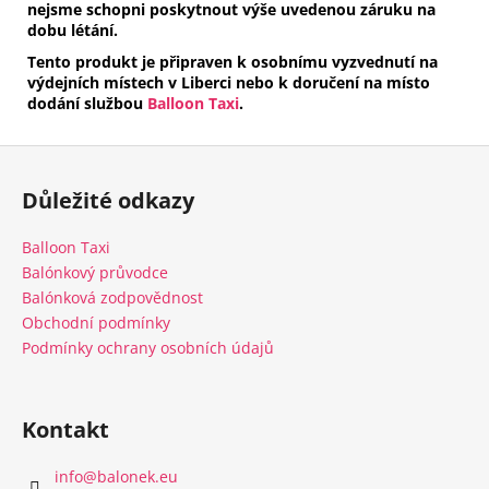
nejsme schopni poskytnout výše uvedenou záruku na
dobu létání.
Tento produkt je připraven k osobnímu vyzvednutí na
výdejních místech v Liberci nebo k doručení na místo
dodání službou
Balloon Taxi
.
Z
á
Důležité odkazy
p
a
Balloon Taxi
t
Balónkový průvodce
í
Balónková zodpovědnost
Obchodní podmínky
Podmínky ochrany osobních údajů
Kontakt
info
@
balonek.eu