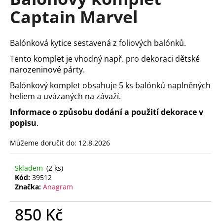
je
a
Captain Marvel
0,0
z
j
5
í
hvězdiček.
Balónková kytice sestavená z foliových balónků.
t
Tento komplet je vhodný např. pro dekoraci dětské
?
narozeninové párty.
Balónkový komplet obsahuje 5 ks balónků naplněných
heliem a uvázaných na závaží.
Informace o způsobu dodání a použití dekorace v
HLEDAT
popisu
.
Můžeme doručit do:
12.8.2026
D
o
Skladem
(2 ks)
Kód:
39512
p
Značka:
Anagram
o
r
850 Kč
u