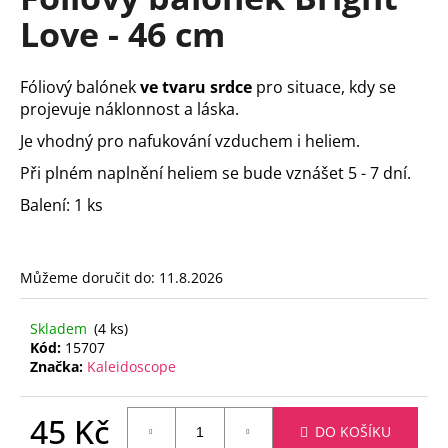
je
a
Love - 46 cm
0,0
z
j
5
í
hvězdiček.
Fóliový balónek
ve tvaru srdce
pro situace, kdy se
t
projevuje náklonnost a láska.
?
Je vhodný pro nafukování vzduchem i heliem.
Při plném naplnění heliem se bude vznášet 5 - 7 dní.
Balení: 1 ks
HLEDAT
Můžeme doručit do:
11.8.2026
D
Skladem
(4 ks)
o
Kód:
15707
p
Značka:
Kaleidoscope
o
r
45 Kč
u
DO KOŠÍKU