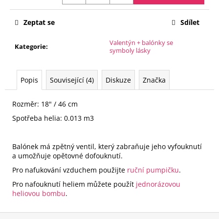
č
Měrná
u
cena:
j
Zeptat se
Sdílet
e
Valentýn + balónky se
m
Kategorie
:
symboly lásky
e
Popis
Související (4)
Diskuze
Značka
FÓLIOVÝ
BALÓN
-
Rozměr: 18" / 46 cm
ČÍSLICE
5
Spotřeba helia: 0.013 m3
-
ČERNÁ
88
Balónek má zpětný ventil, který zabraňuje jeho vyfouknutí
CM
a umožňuje opětovné dofouknutí.
105
Pro nafukování vzduchem použijte
ruční pumpičku
.
Kč
Pro nafouknutí heliem můžete použít
jednorázovou
heliovou bombu
.
Z