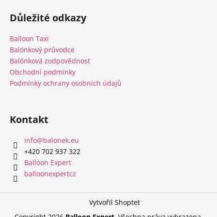
á
Důležité odkazy
p
a
Balloon Taxi
t
Balónkový průvodce
í
Balónková zodpovědnost
Obchodní podmínky
Podmínky ochrany osobních údajů
Kontakt
info
@
balonek.eu
‭+420 702 937 322‬
Balloon Expert
balloonexpertcz
Vytvořil Shoptet
Copyright 2026
Balloon Expert
. Všechna práva vyhrazena.