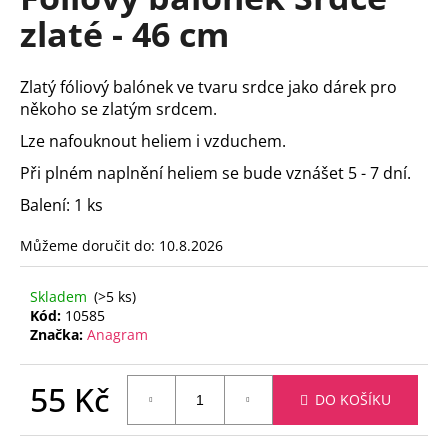
je
a
zlaté - 46 cm
0,0
z
j
5
í
hvězdiček.
Zlatý fóliový balónek ve tvaru srdce jako dárek pro
t
někoho se zlatým srdcem.
?
Lze nafouknout heliem i vzduchem.
Při plném naplnění heliem se bude vznášet 5 - 7 dní.
Balení: 1 ks
HLEDAT
Můžeme doručit do:
10.8.2026
Skladem
(>5 ks)
Kód:
10585
D
Značka:
Anagram
o
p
o
55 Kč
DO KOŠÍKU
r
Měrná
u
cena: