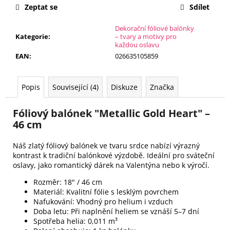
č
Zeptat se
Sdílet
u
j
Dekorační fóliové balónky
e
Kategorie
:
– tvary a motivy pro
každou oslavu
m
EAN
:
026635105859
e
Popis
Související (4)
Diskuze
Značka
LATEXOVÝ
BALÓNEK
QUESTION
Fóliový balónek "Metallic Gold Heart" –
MARKS
46 cm
40
CM
+
Náš zlatý fóliový balónek ve tvaru srdce nabízí výrazný
KONFETY
kontrast k tradiční balónkové výzdobě. Ideální pro sváteční
95
oslavy, jako romantický dárek na Valentýna nebo k výročí.
Kč
Rozměr: 18" / 46 cm​
Materiál: Kvalitní fólie s lesklým povrchem​
Nafukování: Vhodný pro helium i vzduch
​Doba letu: Při naplnění heliem se vznáší 5–7 dní​
Spotřeba helia: 0,011 m³