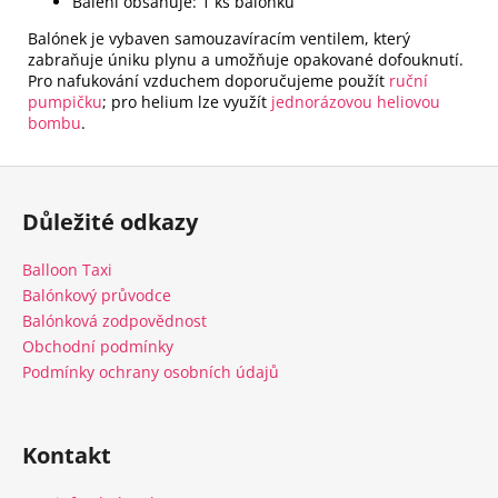
Balení obsahuje: 1 ks balónku​
Balónek je vybaven samouzavíracím ventilem, který
zabraňuje úniku plynu a umožňuje opakované dofouknutí.
Pro nafukování vzduchem doporučujeme použít
ruční
pumpičku
; pro helium lze využít
jednorázovou heliovou
bombu
.​
Z
á
Důležité odkazy
p
a
Balloon Taxi
t
Balónkový průvodce
í
Balónková zodpovědnost
Obchodní podmínky
Podmínky ochrany osobních údajů
Kontakt