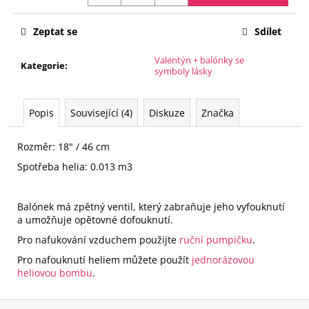
č
Měrná
u
cena:
j
Zeptat se
Sdílet
e
Valentýn + balónky se
m
Kategorie
:
symboly lásky
e
Popis
Související (4)
Diskuze
Značka
FÓLIOVÝ
BALÓN
-
Rozměr: 18" / 46 cm
ČÍSLICE
0
Spotřeba helia: 0.013 m3
-
ČERNÁ
88
Balónek má zpětný ventil, který zabraňuje jeho vyfouknutí
CM
a umožňuje opětovné dofouknutí.
105
Pro nafukování vzduchem použijte
ruční pumpičku
.
Kč
Pro nafouknutí heliem můžete použít
jednorázovou
heliovou bombu
.
Z