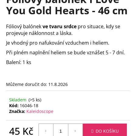
je
a
You Gold Hearts - 46 cm
0,0
z
j
5
í
hvězdiček.
Fóliový balónek
ve tvaru srdce
pro situace, kdy se
t
projevuje náklonnost a láska.
?
Je vhodný pro nafukování vzduchem i heliem.
Při plném naplnění heliem se bude vznášet 5 - 7 dní.
Balení: 1 ks
HLEDAT
Můžeme doručit do:
11.8.2026
D
Skladem
(>5 ks)
o
Kód:
16046-18
p
Značka:
Kaleidoscope
o
r
45 Kč
u
DO KOŠÍKU