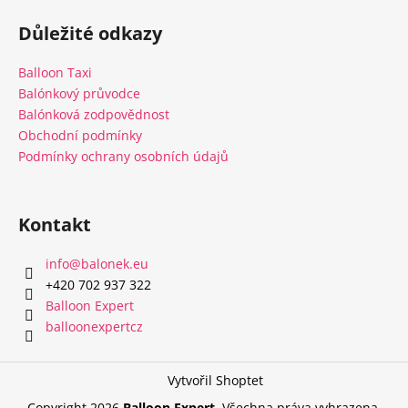
á
Důležité odkazy
p
a
Balloon Taxi
t
Balónkový průvodce
í
Balónková zodpovědnost
Obchodní podmínky
Podmínky ochrany osobních údajů
Kontakt
info
@
balonek.eu
‭+420 702 937 322‬
Balloon Expert
balloonexpertcz
Vytvořil Shoptet
Copyright 2026
Balloon Expert
. Všechna práva vyhrazena.