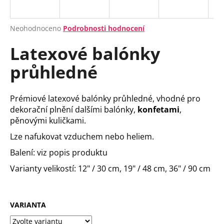
a
j
Průměrné
Neohodnoceno
Podrobnosti hodnocení
í
hodnocení
Latexové balónky
produktu
t
je
?
průhledné
0,0
z
5
hvězdiček.
Prémiové latexové balónky průhledné, vhodné pro
dekorační plnění dalšími balónky,
konfetami
,
HLEDAT
pěnovými kuličkami.
Lze nafukovat vzduchem nebo heliem.
Balení: viz popis produktu
D
Varianty velikostí: 12" / 30 cm, 19" / 48 cm, 36" / 90 cm
o
p
o
r
VARIANTA
u