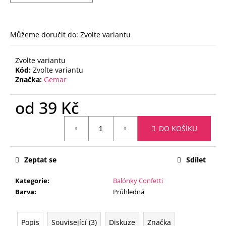
č
u
j
e
Můžeme doručit do:
Zvolte variantu
m
e
Zvolte variantu
Kód:
Zvolte variantu
Značka:
Gemar
FÓLIOVÝ
BALÓN
od
39 Kč
-
ČÍSLICE
Měrná
0
DO KOŠÍKU
-
cena:
ČERNÁ
88
CM
Zeptat se
Sdílet
105
Kč
Kategorie
:
Balónky Confetti
Barva
:
Průhledná
Popis
Související (3)
Diskuze
Značka