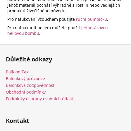
jehož materiál pochází výhradně z rostlin nebo vedlejších
produktů živočišného původu.
Pro nafukování vzduchem použijte
ruční pumpičku
.
Pro nafouknutí heliem můžete použít
jednorázovou
heliovou bombu
.
Z
á
Důležité odkazy
p
a
Balloon Taxi
t
Balónkový průvodce
í
Balónková zodpovědnost
Obchodní podmínky
Podmínky ochrany osobních údajů
Kontakt