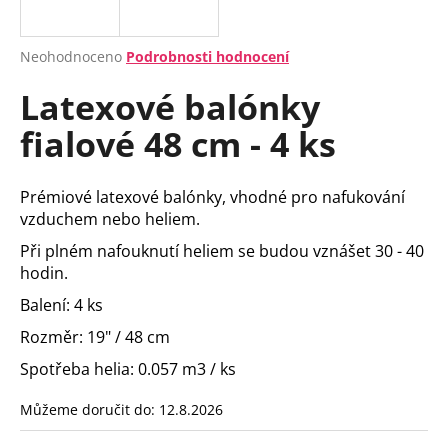
a
j
Průměrné
Neohodnoceno
Podrobnosti hodnocení
í
hodnocení
Latexové balónky
produktu
t
je
?
fialové 48 cm - 4 ks
0,0
z
5
hvězdiček.
Prémiové latexové balónky, vhodné pro nafukování
vzduchem nebo heliem.
HLEDAT
Při plném nafouknutí heliem se budou vznášet 30 - 40
hodin.
Balení: 4 ks
D
Rozměr: 19" / 48 cm
o
p
Spotřeba helia: 0.057 m3 / ks
o
r
Můžeme doručit do:
12.8.2026
u