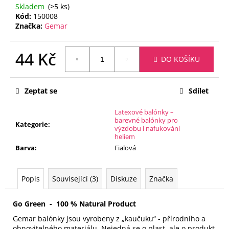
č
Skladem
(>5 ks)
u
Kód:
150008
j
Značka:
Gemar
e
m
44 Kč
e
DO KOŠÍKU
Měrná
cena:
FÓLIOVÝ
Zeptat se
Sdílet
BALÓN
-
Latexové balónky –
ČÍSLICE
barevné balónky pro
9
Kategorie
:
výzdobu i nafukování
-
heliem
ČERNÁ
Barva
:
Fialová
88
CM
105
Popis
Související (3)
Diskuze
Značka
Kč
Go Green - 100 % Natural Product
Gemar balónky jsou vyrobeny z „kaučuku“ - přírodního a
obnovitelného materiálu.
Nejedná se o plast, ale o produkt