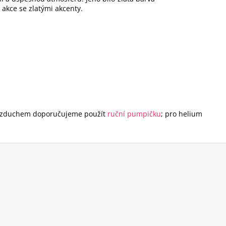
a akce se zlatými akcenty.
í vzduchem doporučujeme použít
ruční pumpičku
; pro helium