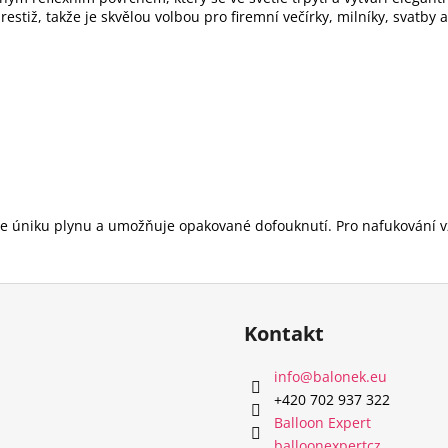
restiž,
takže je skvělou volbou pro firemní večírky, milníky, svatby 
uje úniku plynu a umožňuje opakované dofouknutí. Pro nafukován
Kontakt
info
@
balonek.eu
‭+420 702 937 322‬
Balloon Expert
balloonexpertcz