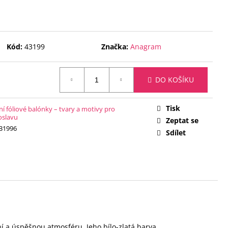
 ČÍSLICE 9 - ČERNÁ 88
Kód:
43199
Značka:
Anagram
DO KOŠÍKU
Tisk
í fóliové balónky – tvary a motivy pro
oslavu
Zeptat se
31996
Sdílet
tní a úspěšnou atmosféru. Jeho bílo-zlatá barva