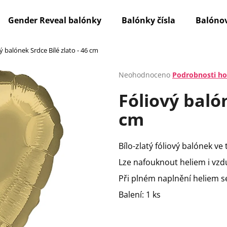
Gender Reveal balónky
Balónky čísla
Balónov
ý balónek Srdce Bílé zlato - 46 cm
Co potřebujete najít?
Průměrné
Neohodnoceno
Podrobnosti h
hodnocení
Fóliový balón
produktu
HLEDAT
je
cm
0,0
z
5
Doporučujeme
hvězdiček.
Bílo-zlatý fóliový balónek ve 
Lze nafouknout heliem i vz
Při plném naplnění heliem se
Balení: 1 ks