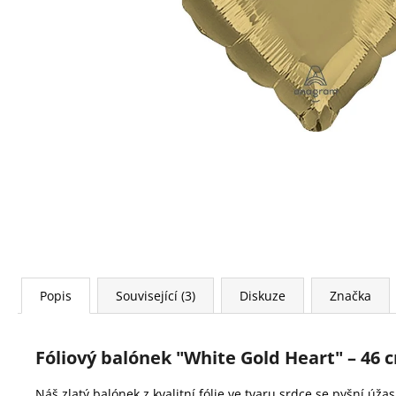
FÓLIOVÝ BALÓN - ČÍSLICE 4 - ČERNÁ 88
CM
105 Kč
Popis
Související (3)
Diskuze
Značka
Fóliový balónek "
White
Gold Heart" – 46 
Náš zlatý balónek z kvalitní fólie ve tvaru srdce se pyšní úž