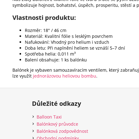
symbolizuje
hojnost, bohatství, úspěch, prosperitu, stěstí a p
Vlastnosti produktu:
Rozměr: 18" / 46 cm​
Materiál: Kvalitní fólie s lesklým povrchem​
Nafukování: Vhodný pro helium i vzduch
​Doba letu: Při naplnění heliem se vznáší 5–7 dní​
Spotřeba helia: 0,011 m³
Balení obsahuje: 1 ks balónku​
Balónek je vybaven samouzavíracím ventilem, který zabraň
lze využít
jednorázovou heliovou bombu
.​
Z
á
Důležité odkazy
p
a
Balloon Taxi
t
Balónkový průvodce
í
Balónková zodpovědnost
Obchodní podmínky