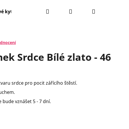
Hledat
Přihlášení
Nákupní
é kytice
Narozeninové balónky
Svatební balón
košík
odnocení
ek Srdce Bílé zlato - 46
tvaru srdce pro pocit zářícího štěstí.
duchem.
 bude vznášet 5 - 7 dní.
Následující