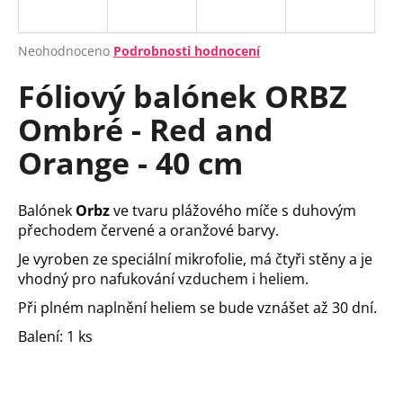
a
j
Průměrné
Neohodnoceno
Podrobnosti hodnocení
í
hodnocení
Fóliový balónek ORBZ
produktu
t
je
?
Ombré - Red and
0,0
z
Orange - 40 cm
5
hvězdiček.
HLEDAT
Balónek
Orbz
ve tvaru plážového míče s duhovým
přechodem červené a oranžové barvy.
Je vyroben ze speciální mikrofolie, má čtyři stěny a je
vhodný pro nafukování vzduchem i heliem.
D
o
Při plném naplnění heliem se bude vznášet až 30 dní.
p
Balení: 1 ks
o
r
u