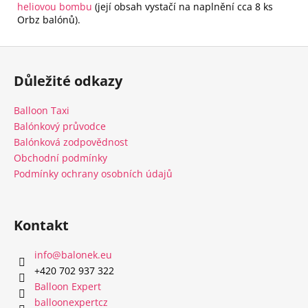
heliovou bombu
(její obsah vystačí na naplnění cca 8
ks
Orbz balónů).
Z
á
Důležité odkazy
p
a
Balloon Taxi
t
Balónkový průvodce
í
Balónková zodpovědnost
Obchodní podmínky
Podmínky ochrany osobních údajů
Kontakt
info
@
balonek.eu
‭+420 702 937 322‬
Balloon Expert
balloonexpertcz