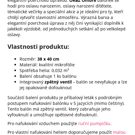
elegantní povrchovu úpravou.
ORBZ Ombré
balónek se
hodí pro oslavu narozenin, oslavy narození dítětete,
tématické večírky a speciální akce a je ideální pro ty, kteří
chtějí vytvořit slavnostní atmosféru. Výrazná barva a
elegantní povrchová úprava z něj činí vynikající doplněk k
jakékoli výzdobě, od jednoduchých setkání až po velkolepé
oslavy.
Vlastnosti produktu:
Rozměr:
38 x 40 cm
Materiál: kvalitní mikrofólie
Spotřeba helia: 0,032 m³
Balení obsahuje 1 ks balónu
Integrovaný
zpětný ventil
– balón se nevyfukuje a lze
jej opakovaně dofouknout
Součástí balení produktu je příbalový leták s podrobným
postupem nafukování balónku v 5 jazycích (mimo češtiny).
Tento balón má zpětný ventil, který zabraňuje jeho
vyfouknutí a umožňuje opětovné dofouknutí.
Pro nafukování vzduchem použijte
ruční pumpičku
.
Pro vlastní nafukování heliem doporučujeme použít
malou