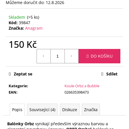
č
Můžeme doručit do:
12.8.2026
u
j
Skladem
(>5 ks)
e
Kód:
39847
m
Značka:
Anagram
e
150 Kč
FÓLIOVÝ
Měrná
BALÓN
DO KOŠÍKU
cena:
-
ČÍSLICE
7
-
Zeptat se
Sdílet
ČERNÁ
88
Kategorie
:
Koule Orbz a Bubble
CM
EAN
:
026635398473
105
Kč
Popis
Související (4)
Diskuze
Značka
Balónky Orbz
vynikají především výraznou barvou a