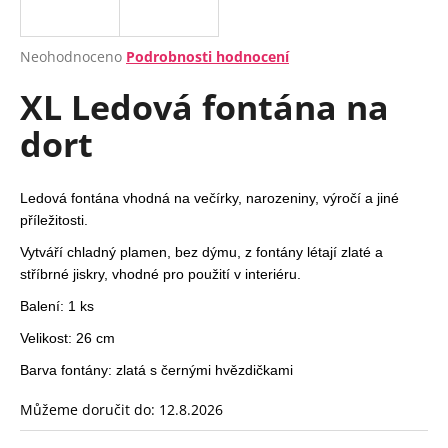
a
j
Průměrné
Neohodnoceno
Podrobnosti hodnocení
í
hodnocení
XL Ledová fontána na
produktu
t
je
?
dort
0,0
z
5
hvězdiček.
Ledová fontána vhodná na večírky, narozeniny, výročí a jiné
příležitosti.
HLEDAT
Vytváří chladný plamen, bez dýmu, z
fontány létají zlaté a
stříbrné jiskry,
vhodné pro použití v interiéru.
Balení: 1 ks
D
o
Velikost: 26 cm
p
Barva fontány: zlatá s černými hvězdičkami
o
r
Můžeme doručit do:
12.8.2026
u