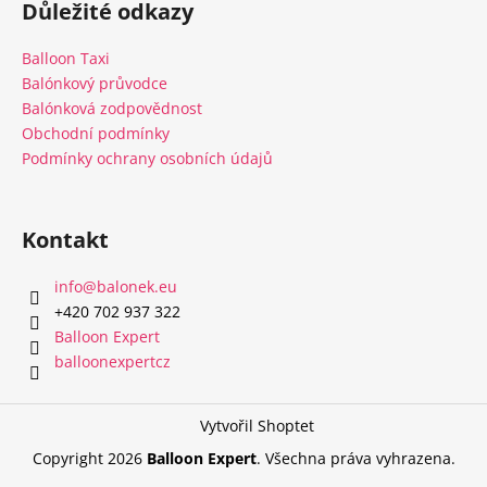
Důležité odkazy
p
a
Balloon Taxi
t
Balónkový průvodce
í
Balónková zodpovědnost
Obchodní podmínky
Podmínky ochrany osobních údajů
Kontakt
info
@
balonek.eu
‭+420 702 937 322‬
Balloon Expert
balloonexpertcz
Vytvořil Shoptet
Copyright 2026
Balloon Expert
. Všechna práva vyhrazena.