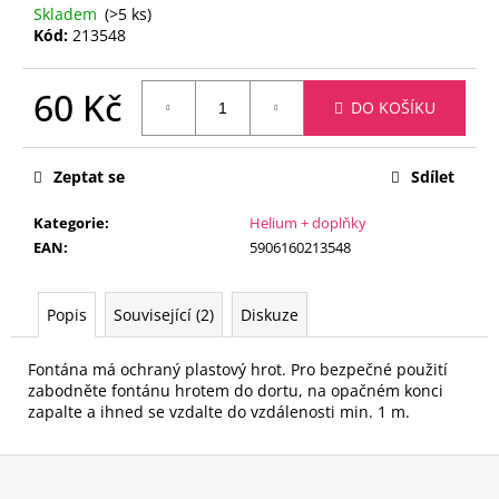
č
Skladem
(>5 ks)
u
Kód:
213548
j
e
60 Kč
m
DO KOŠÍKU
e
Měrná
cena:
Zeptat se
Sdílet
FÓLIOVÝ
BALÓN
Kategorie
:
Helium + doplňky
BARBIE
-
EAN
:
5906160213548
81
CM
Popis
Související (2)
Diskuze
240
Kč
Fontána má ochraný plastový hrot. Pro bezpečné použití
zabodněte fontánu hrotem do dortu, na opačném konci
zapalte a ihned se vzdalte do vzdálenosti min. 1 m.
Z
á