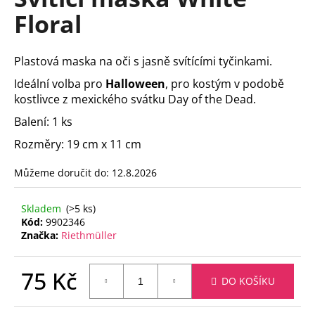
je
a
Floral
0,0
z
j
5
í
hvězdiček.
Plastová maska na oči s jasně svítícími tyčinkami.
t
Ideální volba pro
Halloween
, pro kostým
v podobě
?
kostlivce z mexického svátku Day of the Dead.
Balení: 1 ks
Rozměry: 19 cm x 11 cm
HLEDAT
Můžeme doručit do:
12.8.2026
Skladem
(>5 ks)
Kód:
9902346
D
Značka:
Riethmüller
o
p
o
75 Kč
DO KOŠÍKU
r
Měrná
u
cena: