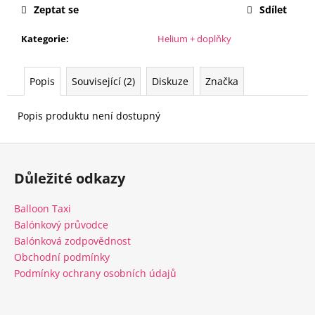
č
Zeptat se
Sdílet
u
j
Kategorie
:
Helium + doplňky
e
m
e
Popis
Související (2)
Diskuze
Značka
Popis produktu není dostupný
BALÓNOVÝ
KOMPLET
MR.
Z
&
á
MRS.
Důležité odkazy
HEARTS
p
ENTWINED
a
Balloon Taxi
735
t
Kč
Balónkový průvodce
í
Balónková zodpovědnost
Obchodní podmínky
Podmínky ochrany osobních údajů