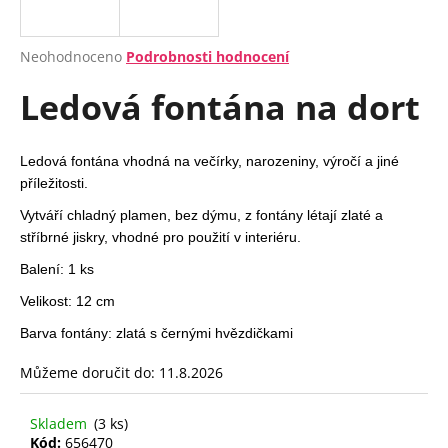
a
j
Průměrné
Neohodnoceno
Podrobnosti hodnocení
í
hodnocení
Ledová fontána na dort
produktu
t
je
?
0,0
z
Ledová fontána vhodná na večírky, narozeniny, výročí a jiné
5
příležitosti.
hvězdiček.
Vytváří chladný plamen, bez dýmu, z
fontány létají zlaté a
HLEDAT
stříbrné jiskry,
vhodné pro použití v interiéru.
Balení: 1 ks
Velikost: 12 cm
D
Barva fontány: zlatá s černými hvězdičkami
o
p
Můžeme doručit do:
11.8.2026
o
r
Skladem
(3 ks)
u
Kód:
656470