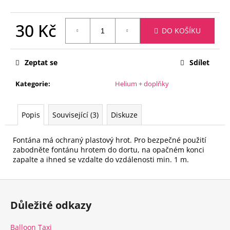
č
u
j
30 Kč
DO KOŠÍKU
e
Měrná
m
cena:
e
Zeptat se
Sdílet
Kategorie
:
Helium + doplňky
LATEXOVÝ
BALÓNEK
QUESTION
MARKS
Popis
Související (3)
Diskuze
-
40
Fontána má ochraný plastový hrot. Pro bezpečné použití
CM
/
zabodněte fontánu hrotem do dortu, na opačném konci
PLNĚNÝ
zapalte a ihned se vzdalte do vzdálenosti min. 1 m.
KONFETY
330
Z
Kč
á
Důležité odkazy
p
a
Balloon Taxi