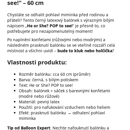
see!" – 60 cm
Chystáte se odhalit pohlaví miminka před rodinou a
přáteli? Tento černý latexový balónek s výrazným bílým
nápisem „
He or She? POP to see!
“ je přesně to, co
potřebujete pro nezapomenutelný moment!
Po naplnění konfetami (růžovými nebo modrými) a
následném prasknutí balónku se ve vteřině rozzáří celá
místnost a všichni uvidí –
bude to kluk nebo holčička
?
Vlastnosti produktu:
Rozměr balónku: cca 60 cm (průměr)
Barva: černá, s bílým potiskem
Text: He or She? POP to see!
Obsah: balónek + sáček s barevnými konfetami
(modré nebo růžové)
Materiál: pevný latex
Použití: pro nafukování vzduchem nebo heliem
Efekt: prasknutí balónku → odhalení pohlaví
miminka
Tip od Balloon Expert
: Nechte nafouknutí balónku a