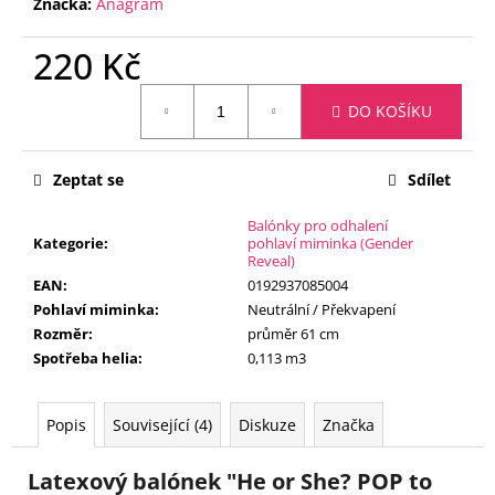
č
Značka:
Anagram
u
j
220 Kč
e
Měrná
m
DO KOŠÍKU
cena:
e
Zeptat se
Sdílet
FÓLIOVÝ
BALÓN
Balónky pro odhalení
-
Kategorie
:
pohlaví miminka (Gender
ČÍSLICE
Reveal)
2
-
EAN
:
0192937085004
ČERNÁ
Pohlaví miminka
:
Neutrální / Překvapení
88
Rozměr
:
průměr 61 cm
CM
Spotřeba helia
:
0,113 m3
105
Kč
Popis
Související (4)
Diskuze
Značka
Latexový balónek "He or She? POP to