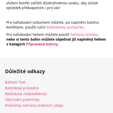
vložení konfet zařídit důvěryhodnou osobu, aby zůstal
výsledek překvapením i pro vás!
Pro nafukování vzduchem můžete, po naplnění balónu
konfetami, použít ruční
balónkovou pumpičku
.
Pro nafukování heliem můžete použít
heliovou bombu
,
nebo si tento balón můžete objednat již naplněný heliem
v kategorii
Připravené balony
.
Z
á
Důležité odkazy
p
a
Balloon Taxi
t
Balónkový průvodce
í
Balónková zodpovědnost
Obchodní podmínky
Podmínky ochrany osobních údajů