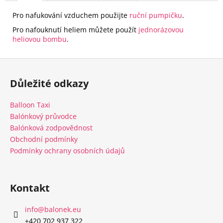
Pro nafukování vzduchem použijte
ruční pumpičku
.
Pro nafouknutí heliem můžete použít
jednorázovou
heliovou bombu
.
Z
á
Důležité odkazy
p
a
Balloon Taxi
t
Balónkový průvodce
í
Balónková zodpovědnost
Obchodní podmínky
Podmínky ochrany osobních údajů
Kontakt
info
@
balonek.eu
‭+420 702 937 322‬