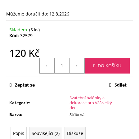
č
u
j
Můžeme doručit do:
12.8.2026
e
m
Skladem
(5 ks)
e
Kód:
32579
120 Kč
FÓLIOVÝ
BALÓN
Měrná
-
DO KOŠÍKU
cena:
ČÍSLICE
8
-
ČERNÁ
Zeptat se
Sdílet
88
CM
Svatební balónky a
Kategorie
:
dekorace pro Váš velký
105
den
Kč
Barva
:
Stříbrná
Popis
Související (2)
Diskuze