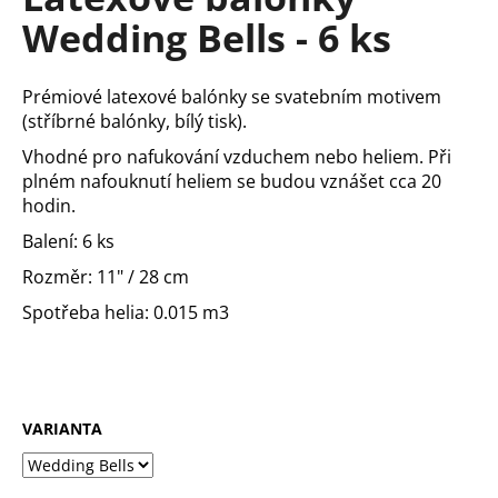
je
a
Wedding Bells - 6 ks
0,0
z
j
5
í
hvězdiček.
Prémiové latexové balónky se svatebním motivem
t
(stříbrné balónky, bílý tisk).
?
Vhodné pro nafukování vzduchem nebo heliem. Při
plném nafouknutí heliem se budou vznášet cca 20
hodin.
Balení: 6 ks
HLEDAT
Rozměr: 11" / 28 cm
Spotřeba helia: 0.015 m3
D
o
p
o
VARIANTA
r
u