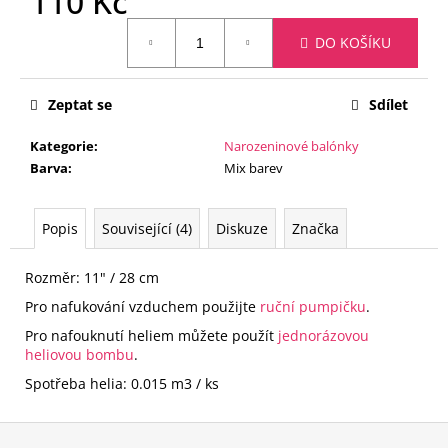
110 Kč
č
u
Měrná
DO KOŠÍKU
j
cena:
e
m
Zeptat se
Sdílet
e
Kategorie
:
Narozeninové balónky
Barva
:
Mix barev
FÓLIOVÝ
BALÓN
-
ČÍSLICE
Popis
Související (4)
Diskuze
Značka
9
-
ČERNÁ
Rozměr: 11" / 28 cm
88
Pro nafukování vzduchem použijte
ruční pumpičku
.
CM
105
Pro nafouknutí heliem můžete použít
jednorázovou
Kč
heliovou bombu
.
Spotřeba helia: 0.015 m3 / ks
Z