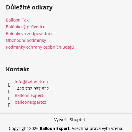
á
Důležité odkazy
p
a
Balloon Taxi
t
Balónkový průvodce
í
Balónková zodpovědnost
Obchodní podmínky
Podmínky ochrany osobních údajů
Kontakt
info
@
balonek.eu
‭+420 702 937 322‬
Balloon Expert
balloonexpertcz
Vytvořil Shoptet
Copyright 2026
Balloon Expert
. Všechna práva vyhrazena.