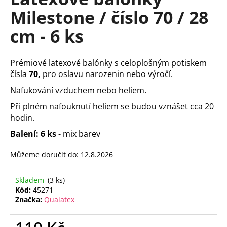
je
a
Milestone / číslo 70 / 28
0,0
z
j
cm - 6 ks
5
í
hvězdiček.
t
Prémiové latexové balónky s celoplošným potiskem
?
čísla
7
0,
pro oslavu narozenin nebo výročí.
Nafukování vzduchem nebo heliem.
Při plném nafouknutí heliem se budou vznášet cca 20
hodin.
HLEDAT
Balení: 6 ks
- mix barev
Můžeme doručit do:
12.8.2026
D
o
Skladem
(3 ks)
p
Kód:
45271
o
Značka:
Qualatex
r
u