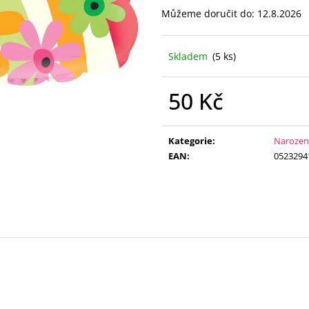
LATEXOVÝ BALÓNEK QUESTION MARKS
FÓLIOVÝ BALÓN -
Můžeme doručit do:
12.8.2026
- 40 CM / PLNĚNÝ KONFETY
CM
330 Kč
105 Kč
Skladem
(5 ks)
50 Kč
Měrná
cena:
Kategorie
:
Narozen
EAN
:
0523294