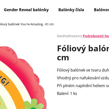
Gender Reveal balónky
Balónky čísla
Balónov
liový balónek You're Amazing - 61 cm
Co potřebujete najít?
Průměrné
Neohodnoceno
Podrobnosti h
hodnocení
Fóliový baló
produktu
HLEDAT
je
cm
0,0
z
5
Doporučujeme
hvězdiček.
Fóliový balónek ve tvaru du
Vhodný pro nafukování vzdu
Při plném naplnění heliem se
Balení: 1 ks