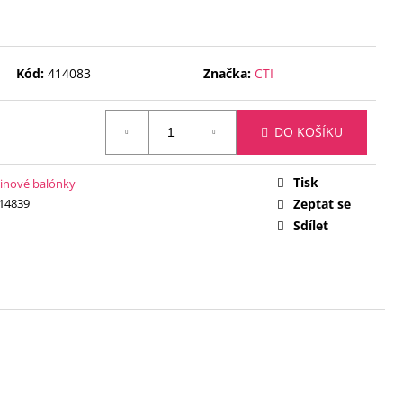
 ČÍSLICE 9 - ČERNÁ 88
Kód:
414083
Značka:
CTI
DO KOŠÍKU
Tisk
inové balónky
14839
Zeptat se
Sdílet