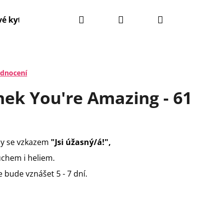
Hledat
Přihlášení
Nákupní
é kytice
Narozeninové balónky
Svatební balón
košík
odnocení
nek You're Amazing - 61
hy se vzkazem
"Jsi úžasný/á!",
chem i heliem.
 bude vznášet 5 - 7 dní.
Následující