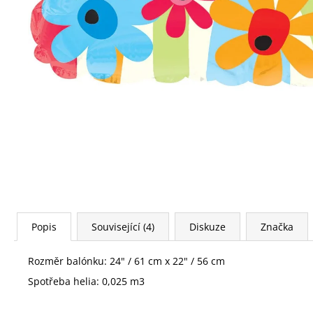
FÓLIOVÝ BALÓN - ČÍSLICE 4 - ČERNÁ 88
CM
105 Kč
Popis
Související (4)
Diskuze
Značka
Rozměr balónku: 24" / 61 cm x 22" / 56 cm
Spotřeba helia: 0,025 m3