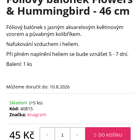
je
a
& Hummingbird - 46 cm
0,0
z
j
5
í
hvězdiček.
Fóliový balónek s jasným akvarelovým květinovým
t
vzorem a půvabným kolibříkem.
?
Nafukování vzduchem i heliem.
Při plném naplnění heliem se bude vznášet 5 - 7 dní.
Balení: 1 ks
HLEDAT
Můžeme doručit do:
10.8.2026
D
Skladem
(>5 ks)
o
Kód:
40815
p
Značka:
Anagram
o
r
45 Kč
u
DO KOŠÍKU