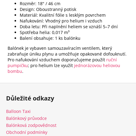
Rozměr: 18" / 46 cm​
Design: Oboustranný potisk
Materiál: Kvalitní fólie s lesklým povrchem​
Nafukování: Vhodný pro helium i vzduch
​Doba letu: Při naplnění heliem se vznáší 5–7 dní​
Spotřeba helia: 0,017 m³
Balení obsahuje: 1 ks balónku​
Balónek je vybaven samouzavíracím ventilem, který
zabraňuje úniku plynu a umožňuje opakované dofouknutí.
Pro nafukování vzduchem doporučujeme použít
ruční
pumpičku
; pro helium lze využít
jednorázovou heliovou
bombu
.​
Z
á
Důležité odkazy
p
a
Balloon Taxi
t
Balónkový průvodce
í
Balónková zodpovědnost
Obchodní podmínky