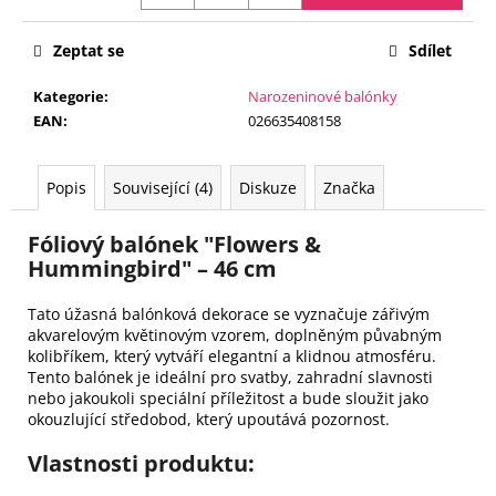
č
Měrná
u
cena:
j
Zeptat se
Sdílet
e
Kategorie
:
Narozeninové balónky
m
EAN
:
026635408158
e
Popis
Související (4)
Diskuze
Značka
FÓLIOVÝ
BALÓN
-
Fóliový balónek "
Flowers &
ČÍSLICE
Hummingbird
" – 46 cm
8
-
ČERNÁ
Tato úžasná balónková dekorace se vyznačuje zářivým
88
akvarelovým květinovým vzorem, doplněným půvabným
CM
kolibříkem, který vytváří elegantní a klidnou atmosféru.
105
Tento balónek je ideální pro svatby, zahradní slavnosti
Kč
nebo jakoukoli speciální příležitost a bude sloužit jako
okouzlující středobod, který upoutává pozornost.
Vlastnosti produktu: