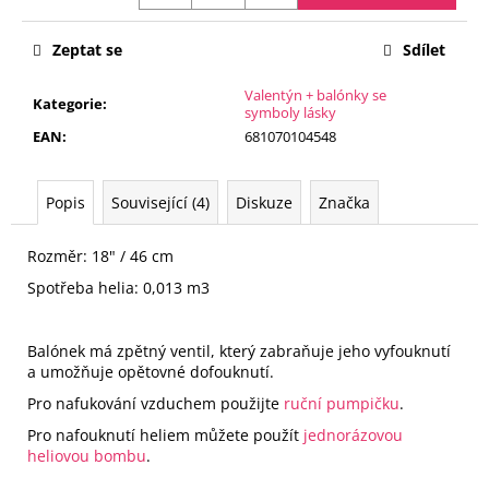
č
Měrná
u
cena:
j
Zeptat se
Sdílet
e
Valentýn + balónky se
m
Kategorie
:
symboly lásky
e
EAN
:
681070104548
LATEXOVÝ
Popis
Související (4)
Diskuze
Značka
BALÓNEK
QUESTION
MARKS
Rozměr: 18" / 46 cm
40
CM
Spotřeba helia: 0,013 m3
+
KONFETY
95
Balónek má zpětný ventil, který zabraňuje jeho vyfouknutí
Kč
a umožňuje opětovné dofouknutí.
Pro nafukování vzduchem použijte
ruční pumpičku
.
Pro nafouknutí heliem můžete použít
jednorázovou
heliovou bombu
.