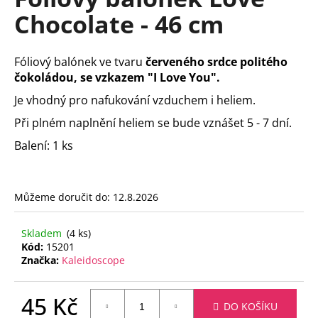
je
a
Chocolate - 46 cm
0,0
z
j
5
í
hvězdiček.
Fóliový balónek ve tvaru
červeného srdce politého
t
čokoládou, se vzkazem "I Love You".
?
Je vhodný pro nafukování vzduchem i heliem.
Při plném naplnění heliem se bude vznášet 5 - 7 dní.
Balení: 1 ks
HLEDAT
Můžeme doručit do:
12.8.2026
D
Skladem
(4 ks)
o
Kód:
15201
p
Značka:
Kaleidoscope
o
r
45 Kč
u
DO KOŠÍKU