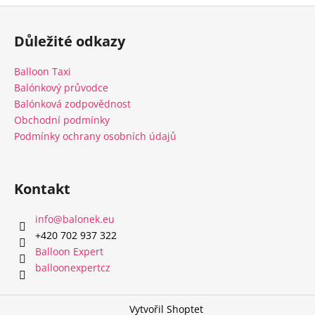
Z
á
Důležité odkazy
p
a
Balloon Taxi
t
Balónkový průvodce
í
Balónková zodpovědnost
Obchodní podmínky
Podmínky ochrany osobních údajů
Kontakt
info
@
balonek.eu
‭+420 702 937 322‬
Balloon Expert
balloonexpertcz
Vytvořil Shoptet