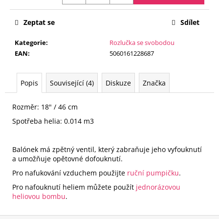
č
Měrná
u
cena:
j
Zeptat se
Sdílet
e
Kategorie
:
Rozlučka se svobodou
m
EAN
:
5060161228687
e
Popis
Související (4)
Diskuze
Značka
BALÓNOVÝ
KOMPLET
MR.
Rozměr: 18" / 46 cm
&
MRS.
Spotřeba helia: 0.014 m3
HEARTS
ENTWINED
735
Balónek má zpětný ventil, který zabraňuje jeho vyfouknutí
Kč
a umožňuje opětovné dofouknutí.
Pro nafukování vzduchem použijte
ruční pumpičku
.
Pro nafouknutí heliem můžete použít
jednorázovou
heliovou bombu
.