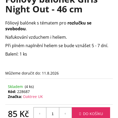
je
a
Night Out - 46 cm
0,0
z
j
5
í
hvězdiček.
Fóliový balónek s tématem pro
rozlučku se
t
svobodou
.
?
Nafukování vzduchem i heliem.
Při plném naplnění heliem se bude vznášet 5 - 7 dní.
Balení: 1 ks
HLEDAT
Můžeme doručit do:
11.8.2026
D
Skladem
(4 ks)
o
Kód:
228687
p
Značka:
Oaktree UK
o
r
85 Kč
u
DO KOŠÍKU