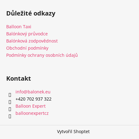
Z
á
Důležité odkazy
p
a
Balloon Taxi
t
Balónkový průvodce
í
Balónková zodpovědnost
Obchodní podmínky
Podmínky ochrany osobních údajů
Kontakt
info
@
balonek.eu
‭+420 702 937 322‬
Balloon Expert
balloonexpertcz
Vytvořil Shoptet