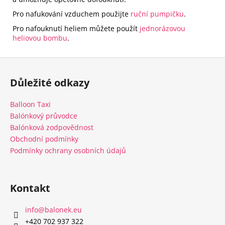
Pro nafukování vzduchem použijte
ruční pumpičku
.
Pro nafouknutí heliem můžete použít
jednorázovou
heliovou bombu
.
Z
á
Důležité odkazy
p
a
Balloon Taxi
t
Balónkový průvodce
í
Balónková zodpovědnost
Obchodní podmínky
Podmínky ochrany osobních údajů
Kontakt
info
@
balonek.eu
‭+420 702 937 322‬