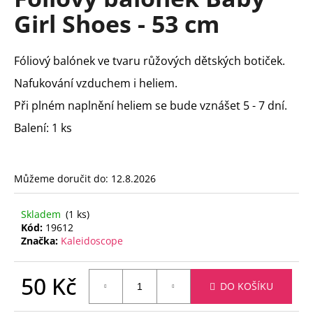
je
a
Girl Shoes - 53 cm
0,0
z
j
5
í
hvězdiček.
Fóliový balónek ve tvaru růžových dětských botiček.
t
Nafukování vzduchem i heliem.
?
Při plném naplnění heliem se bude vznášet 5 - 7 dní.
Balení: 1 ks
HLEDAT
Můžeme doručit do:
12.8.2026
Skladem
(1 ks)
D
Kód:
19612
o
Značka:
Kaleidoscope
p
o
50 Kč
r
DO KOŠÍKU
u
Měrná