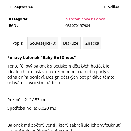
č
cena:
u
Zeptat se
Sdílet
j
Kategorie
:
Narozeninové balónky
e
EAN
:
681070197984
m
e
Popis
Související (3)
Diskuze
Značka
FÓLIOVÝ
BALÓN
Fóliový balónek "Baby Girl Shoes"
-
ČÍSLICE
Tento fóliový balónek s potiskem dětských botiček je
0
ideálních pro oslavu narození miminka nebo párty s
-
odhalením pohlaví. Design dětských bot přidává těmto
ČERNÁ
oslavám slavnostní nádech.
88
CM
105
Rozměr: 21" / 53 cm
Kč
Spotřeba helia: 0.020 m3
Balónek má zpětný ventil, který zabraňuje jeho vyfouknutí
a umožňuje opětovné dofouknutí.