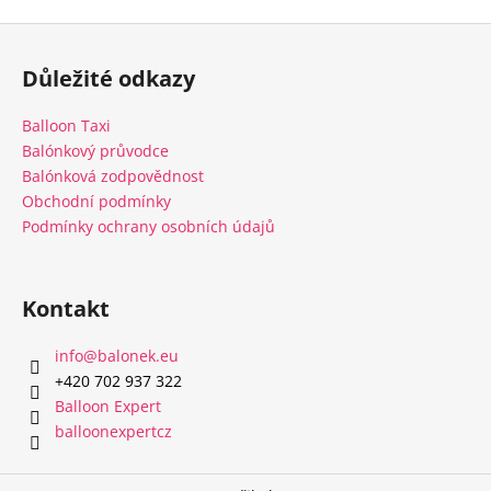
Z
á
Důležité odkazy
p
a
Balloon Taxi
t
Balónkový průvodce
í
Balónková zodpovědnost
Obchodní podmínky
Podmínky ochrany osobních údajů
Kontakt
info
@
balonek.eu
‭+420 702 937 322‬
Balloon Expert
balloonexpertcz