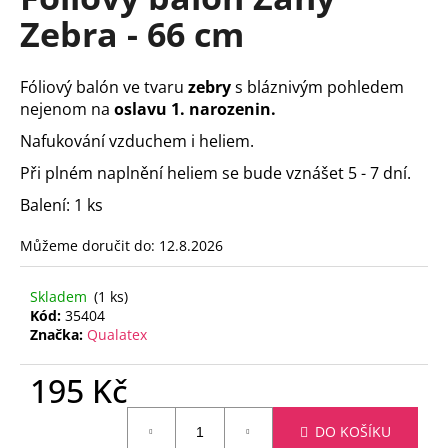
je
a
Zebra - 66 cm
0,0
z
j
5
í
hvězdiček.
Fóliový balón ve tvaru
zebry
s bláznivým pohledem
t
nejenom na
oslavu 1. narozenin.
?
Nafukování vzduchem i heliem.
Při plném naplnění heliem se bude vznášet 5 - 7 dní.
Balení: 1 ks
HLEDAT
Můžeme doručit do:
12.8.2026
Skladem
(1 ks)
Kód:
35404
D
Značka:
Qualatex
o
p
195 Kč
o
r
Měrná
u
DO KOŠÍKU
cena: