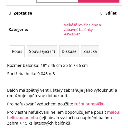
č
u
j
Zeptat se
Sdílet
e
Velké fóliové balóny a
m
Kategorie
:
zábavné balónky
e
Airwalker
FÓLIOVÝ
Popis
Související (4)
Diskuze
Značka
BALÓN
-
ČÍSLICE
Rozměr balónku:
18" / 46 cm x 26" / 66 cm
8
-
Spotřeba helia: 0,043 m3
ČERNÁ
88
CM
Balón má zpětný ventil, který zabraňuje jeho vyfouknutí a
105
umožňuje opětovné dofouknutí.
Kč
Pro nafukování vzduchem použijte
ruční pumpičku
.
Pro vlastní nafukování heliem doporučujeme použít
malou
heliovou bombu
(její obsah vystačí na naplnění balónu
Zebra
+ 15 ks latexových balónků).