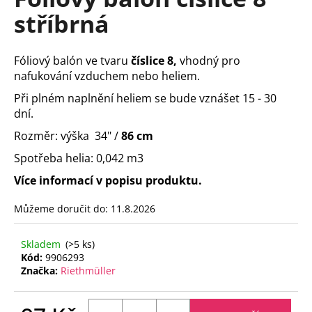
je
a
stříbrná
0,0
z
j
5
í
hvězdiček.
Fóliový balón ve tvaru
číslice 8,
vhodný pro
t
nafukování vzduchem nebo heliem.
?
Při plném naplnění heliem se bude vznášet 15 - 30
dní.
Rozměr: výška 34" /
86 cm
Spotřeba helia: 0,042 m3
HLEDAT
Více informací v popisu produktu.
Můžeme doručit do:
11.8.2026
D
o
Skladem
(>5 ks)
p
Kód:
9906293
o
Značka:
Riethmüller
r
u