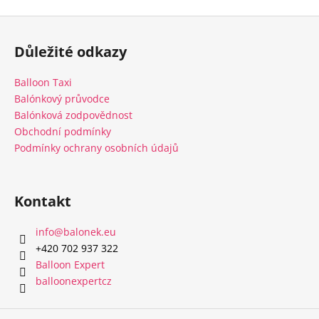
Z
á
Důležité odkazy
p
a
Balloon Taxi
t
Balónkový průvodce
í
Balónková zodpovědnost
Obchodní podmínky
Podmínky ochrany osobních údajů
Kontakt
info
@
balonek.eu
‭+420 702 937 322‬
Balloon Expert
balloonexpertcz