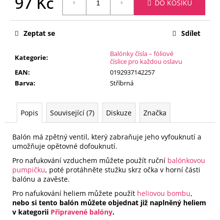
97 Kč
č
DO KOŠÍKU
u
Měrná
j
cena:
e
Zeptat se
Sdílet
m
Balónky čísla – fóliové
e
Kategorie
:
číslice pro každou oslavu
EAN
:
0192937142257
Barva
:
Stříbrná
FÓLIOVÝ
BALÓN
-
ČÍSLICE
Popis
Související (7)
Diskuze
Značka
1
-
ČERNÁ
Balón má zpětný ventil, který zabraňuje jeho vyfouknutí a
88
umožňuje opětovné dofouknutí.
CM
Pro nafukování vzduchem můžete použít ruční
balónkovou
105
pumpičku
, poté protáhněte stužku skrz očka v horní části
Kč
balónu a zavěste.
Pro nafukování heliem můžete použít
heliovou bombu
,
nebo si tento balón můžete objednat již naplněný heliem
v kategorii
Připravené balóny
.