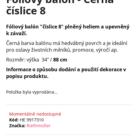
je
a
číslice 8
0,0
z
j
5
í
hvězdiček.
Fóliový balón "číslice 8" plněný heliem a upevněný
t
k závaží.
?
Černá barva balónu má hedvábný povrch a je ideální
pro oslavy životních milníků, promoce, výročí ap.
Rozměr: výška 34" /
88 cm
Informace o způsobu dodání a použití dekorace v
HLEDAT
popisu produktu.
Položka byla vyprodána…
D
o
p
Momentálně nedostupné
o
Kód:
HE 9917310
r
Značka:
Riethmüller
u