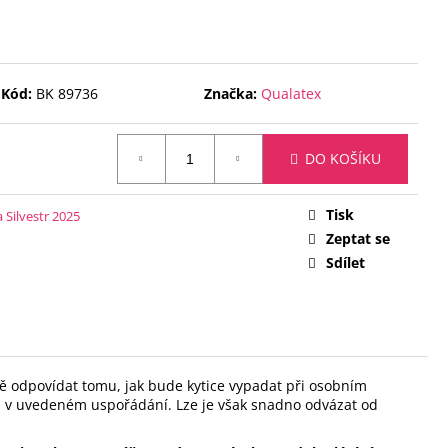
 ČÍSLICE 5 - ČERNÁ 88
Kód:
BK 89736
Značka:
Qualatex
DO KOŠÍKU
Tisk
 Silvestr 2025
Zeptat se
Sdílet
 odpovídat tomu, jak bude kytice vypadat při osobním
ou v uvedeném uspořádání.
Lze je však snadno odvázat od