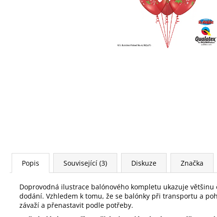
LATEXOVÝ BALÓNEK QUESTION MARKS
- 40 CM / PLNĚNÝ KONFETY
330 Kč
Popis
Související (3)
Diskuze
Značka
Doprovodná ilustrace balónového kompletu ukazuje většinu če
dodání.
Vzhledem k tomu, že se balónky při transportu a po
závaží a přenastavit podle potřeby.