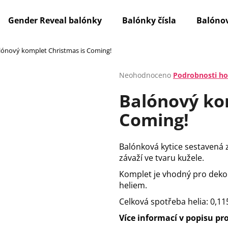
Gender Reveal balónky
Balónky čísla
Balónov
lónový komplet Christmas is Coming!
Co potřebujete najít?
Průměrné
Neohodnoceno
Podrobnosti h
hodnocení
Balónový ko
produktu
HLEDAT
je
Coming!
0,0
z
5
Doporučujeme
hvězdiček.
Balónková kytice sestavená 
závaží ve tvaru kužele.
Komplet je vhodný pro deko
heliem.
Celková spotřeba helia: 0,1
Více informací v popisu pr