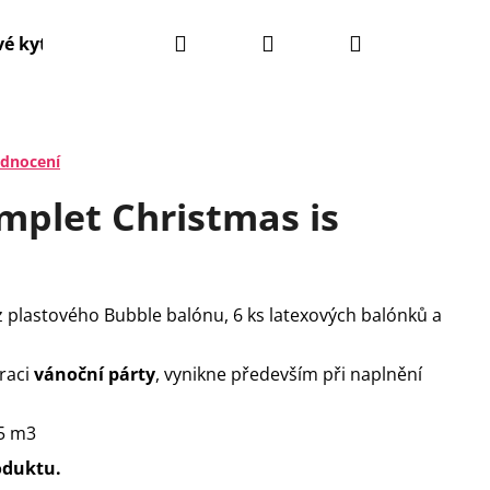
Hledat
Přihlášení
Nákupní
é kytice
Narozeninové balónky
Svatební balón
košík
odnocení
mplet Christmas is
z plastového Bubble balónu, 6 ks latexových balónků a
raci
vánoční párty
, vynikne především při naplnění
Následující
15 m3
oduktu.