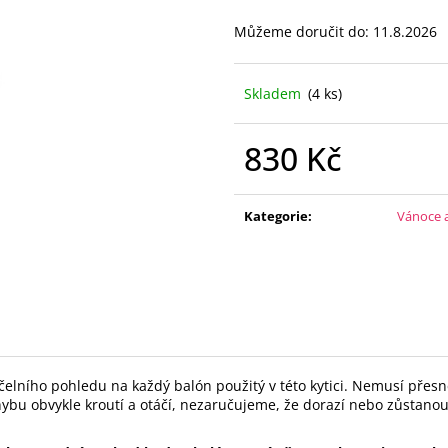
FÓLIOVÝ BALÓN - ČÍSLICE 0 - ČERNÁ 88
FÓLIOVÝ BALÓN -
CM
CM
Můžeme doručit do:
11.8.2026
105 Kč
105 Kč
Skladem
(4 ks)
830 Kč
Měrná
cena:
Kategorie
:
Vánoce a
lního pohledu na každý balón použitý v této kytici.
Nemusí přesně
hybu obvykle kroutí a otáčí, nezaručujeme, že dorazí nebo zůstan