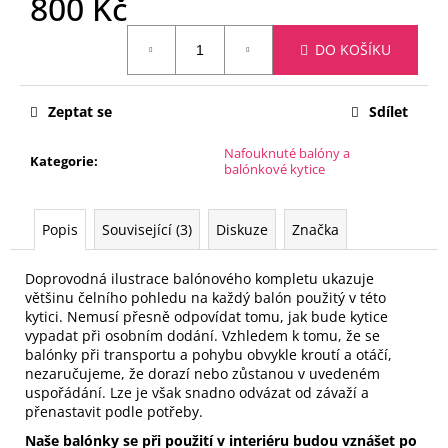
800 Kč
č
u
Měrná
j
DO KOŠÍKU
cena:
e
m
e
Zeptat se
Sdílet
Nafouknuté balóny a
Kategorie
:
balónkové kytice
BALÓNOVÝ
KOMPLET
MR.
&
Popis
Související (3)
Diskuze
Značka
MRS.
HEARTS
ENTWINED
Doprovodná ilustrace balónového kompletu ukazuje
většinu čelního pohledu na každý balón použitý v této
735
kytici.
Nemusí přesně odpovídat tomu, jak bude kytice
Kč
vypadat při osobním dodání.
Vzhledem k tomu, že se
balónky při transportu a pohybu obvykle kroutí a otáčí,
nezaručujeme, že dorazí nebo zůstanou v uvedeném
uspořádání.
Lze je však snadno odvázat od závaží a
přenastavit podle potřeby.
Naše balónky se při použití v interiéru budou vznášet po