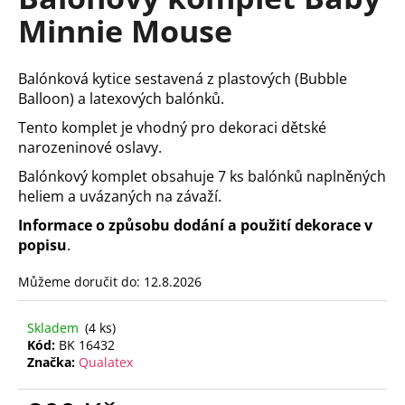
je
a
Minnie Mouse
0,0
z
j
5
í
hvězdiček.
Balónková kytice sestavená z plastových (Bubble
t
Balloon) a latexových balónků.
?
Tento komplet je vhodný pro dekoraci dětské
narozeninové oslavy.
Balónkový komplet obsahuje 7 ks balónků naplněných
heliem a uvázaných na závaží.
HLEDAT
Informace o způsobu dodání a použití dekorace v
popisu
.
Můžeme doručit do:
12.8.2026
D
o
p
Skladem
(4 ks)
Kód:
BK 16432
o
Značka:
Qualatex
r
u